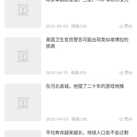
2023-05-03
赞(
)
阅读(
110
)

0
美国卫生官员警告可能出现类似埃博拉的
疾病
2023-04-10
赞(
)
阅读(
105
)

0
在河北县城，他摆了二十年的游戏地摊
2023-04-03
赞(
)
阅读(
220
)

0
平均寿命越来越长，地球人口会不会过剩