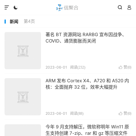




第4页
新闻
著名 BT 资源网站 RARBG 宣布因战争、
COVID、通货膨胀而关闭￼
2023-06-01
赞(
)
阅读(
232
)

0
ARM 发布 Cortex X4、A720 和 A520 内
核：全面抛弃 32 位，效率大幅提升
2023-06-01
赞(
)
阅读(
88
)

0
今年 9 月支持解压，微软称明年 Win11 原
生支持创建 7-zip、rar 和 gz 等压缩文件