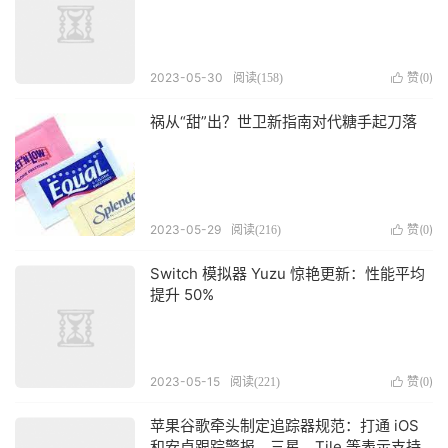
2023-05-30
赞(
)
阅读(
158
)

0
祸从“甜”出？世卫新指南对代糖手起刀落
2023-05-29
赞(
)
阅读(
216
)

0
Switch 模拟器 Yuzu 惊艳更新：性能平均
提升 50%
2023-05-15
赞(
)
阅读(
221
)

0
苹果谷歌牵头制定追踪器规范：打通 iOS
和安卓跟踪警报，三星、Tile 等表示支持