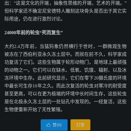
出：“这是文化的开端，抽象性思维的开端，艺术的开端。”
但科学家还不确定尼安德特人雕刻这块骨头是否出于其它实
际用途，仍在进行激烈讨论。
24000年前的轮虫“死而复生”
大约2.4万年前，当猛犸象仍然横行于世时，一群微观生物
被冻在了西伯利亚永久冻土层中。而就在前不久，科学家成
功复活了它们。这些生物属于轮形动物门，是地球上最顽强
的动物之一。它们可以在缺水、低氧、饥饿、辐射、以及冰
冻环境中生存。此前研究显示，它们在零下20摄氏度的环境
中最长可生存10年之久。而此次复活的轮虫对寒冷的耐受度
甚至更高，可以在更为极端的环境中长时间生存，这些轮虫
是在北极永久冻土层的一处钻孔中发现的。一经复活，这些
生物便重新开始了无性繁殖。
赞(
)
打赏

0