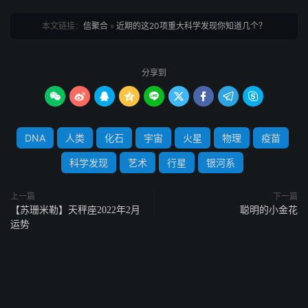
本文链接：
信聚合
»
近期的这20项重大科学发现你知道几个？
分享到









DNA
人类
化石
宇宙
火星
物理
疫苗
科学发现
艺术
行星
银河系
上一篇
下一篇
【苏珊米勒】天秤座2022年2月
聪明的小金花
运势