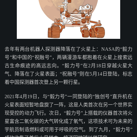
去年有两台机器人探测器降落在了火星上：NASA的“毅力
号”和中国的“祝融号”，两辆漫游车都抱着在火星上搜索远
古生命痕迹的高远志向。“毅力号”在2月18日穿越火星大
气、降落在了火星表面；“祝融号”则在5月14日登陆，标志
着中国探测器首次登上另一颗行星。
2021年4月19日，与“毅力号”一同登陆的“独创号”直升机在
火星表面短暂地盘旋了一阵，这是人类首次在另一个世界实
现受控的动力飞行。次日，“毅力号”上搭载的仪器首次将火
星富含二氧化碳的大气转化成了氧气，这项技术可为未来的
宇航员制造燃料或可用于呼吸的空气。到了九月，“毅力号”