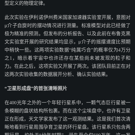
型定义的物理定律。
此次实验在伊利诺伊州费米国家加速器实验室开展，意图对
μ介子自旋时的摆动情况进行测量。标准模型对此已经做了
极为精准的预测。但发布的分析报告、以及此前在布鲁克黑
文实验室开展的研究结果均显示，μ介子的摇摆速度比预期
中稍快一些。这两项实验数据“纯属巧合”的概率仅为4万分
之1，暗示着宇宙中也许还存在某些尚未被发现的粒子和
力。在此之后，这项实验又开展了两次。该团队目前正在对
这两次实验收集的数据展开分析、确认实验结果。
“卫星形成盘”的首张清晰照片
在400光年之外的一个年轻行星系中，一颗气态巨行星被一
条模糊的盘状结构所包裹。而在这个尘埃盘中，也许有卫星
正在形成，天文学家发布了这一观测结果。这是我们首次清
晰地看到行星周围孕育卫星的环行星盘。该行星系只包含两