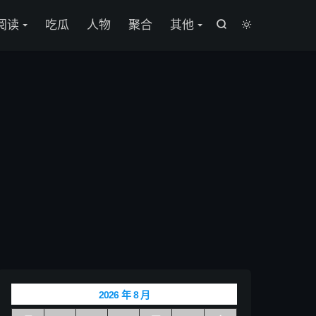

阅读
吃瓜
人物
聚合
其他


2026 年 8 月