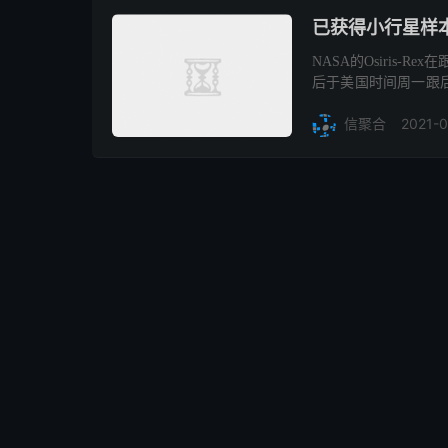
已获得小行星样本的
NASA的Osiris-
后于美国时间周一跟后者告别并返回
Resourc...
2021-0
信聚合