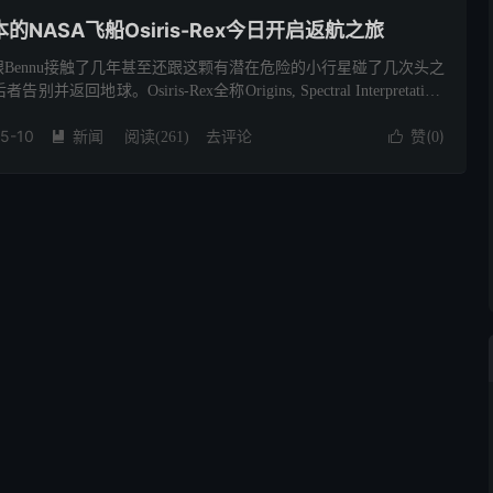
NASA飞船Osiris-Rex今日开启返航之旅
Rex在跟Bennu接触了几年甚至还跟这颗有潜在危险的小行星碰了几次头之
地球。Osiris-Rex全称Origins, Spectral Interpretation,
5-10
新闻
去评论
赞(
)

阅读(
261
)

0