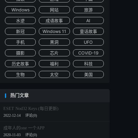
Windows
网站
旅游
水逆
成语故事
AI
新冠
Windows 11
童话故事
手机
黑洞
UFO
摄影
芯片
COVID-19
历史故事
福利
科技
生物
太空
美国
热门文章
ESET Nod32 Keys (每日更新)
2022-12-14
评论(0)
成年人的one 一个APP
2020-11-03
评论(0)