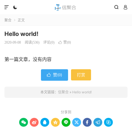




聚合
正文

Hello world!
赞(
)
2020-09-08
阅读(
536
)
评论(0)

0
第一篇文章，没有内容
赞(
)
打赏

0
本文链接：
信聚合
»
Hello world!
分享到








