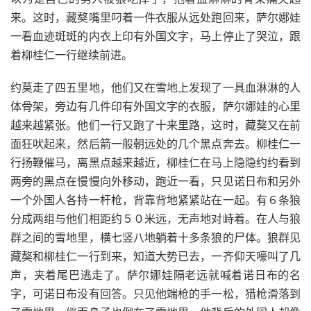
来。这时，藏獒嘴里叼着一件衣服从远处跑回来，萨尔娜娃
一看血迹斑斑的内衣上印有外国文字，马上停止了哭泣，跟
着柳桂仁一行继续前进。
约莫走了四五里地，他们又在雪地上发现了一具血淋淋的人
体骨架，旁边有几件印有外国文字的衣服，萨尔娜娃的心里
越来越紧张。他们一行又跑了十来里路，这时，藏獒又在前
面狂吠起来，然后箭一般朝远处的几个黑点奔去。柳桂仁一
行扬鞭催马，离黑点越来越近，柳桂仁在马上隐隐约约看到
两旁的黑点在慢慢向外移动，跑近一看，只见诺日布和另外
一个外国人各持一杆枪，背靠背地紧紧站在一起。有６条狼
分成两组与他们相距约５０米远，无声地对峙着。在人与狼
群之间的雪地里，横七竖八地躺着十多条狼的尸体。狼群见
藏獒和柳桂仁一行到来，知道大势已去，一齐仰天嚎叫了几
声，夹着尾巴逃走了。萨尔娜娃隔老远就喊着诺日布的名
字，可诺日布没有回答。只见他端枪的手一松，猎枪滑落到