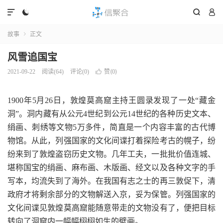




故事
正文

风雪追国宝
赞(
)
2021-09-22
阅读(
64
)
评论(0)

0
1900年5月26日，敦煌莫高窟主持王圆录发现了一处“藏金
洞”。洞内藏有从公元4世纪到公元14世纪的各种历史文本、
绢画、刺绣等文物5万多件，简直是一个内容丰富的古代博
物馆。从此，列强国家的文化间谍打着探险考古的幌子，纷
纷来到了敦煌盗窃历史文物。几年工夫，一批批价值连城、
堪称国宝的绢画、麻布画、木版画、经文以及各种文字的手
写本，均流失到了海外。在我国有志之士的再三敦促下，清
政府才将剩余部分的文物解送入京，妥为保管。列强国家的
文化间谍见敦煌莫高窟能随意带走的文物没有了，便把目标
转向了洞窟内一幅幅栩栩如生的壁画。