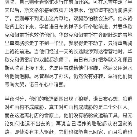
骆驼，自己则牵着骆驼步行在前面开路。可在风雪中走了半
天以后，斯文格尔感到双脚开始麻木，他知道不能再骑骆驼
了，否则等不到走出这片草地，双腿恐怕就会冻坏。他从骆
驼背上跳下来，学着诺日布的样子步行牵驼前进，并要华歇
克和佩雷斯也效仿他们。华歇克和佩雷斯在齐腿肚深的雪地
里牵着骆驼走了不到一华里，就累得走不动了，只得重新骑
上骆驼前进。当他们经过一天的长途跋涉到达宿营地时，华
歇克和佩雷斯的双腿都冻僵了，诺日布只好把华歇克和佩雷
斯从驼背上接下来，先是用雪球给他们擦脚，然后又用温水
给他俩泡脚。尽管想尽了办法，仍然没有好转，急得他们俩
号啕大哭，诺日布心中暗喜。
半夜时分，他们的帐篷周围出现了狼群，诺日布心想：狼群
对壁画构不成威胁，真正对壁画构成威胁的是三个外国人。
而在这远离村店的雪原上，他们没有骆驼做运输工具，是无
论如何也运不出去的；再说自己喂养的骆驼都认识回家的
路，即使没有主人驱赶，它们也都能自己回家，而且狼群也