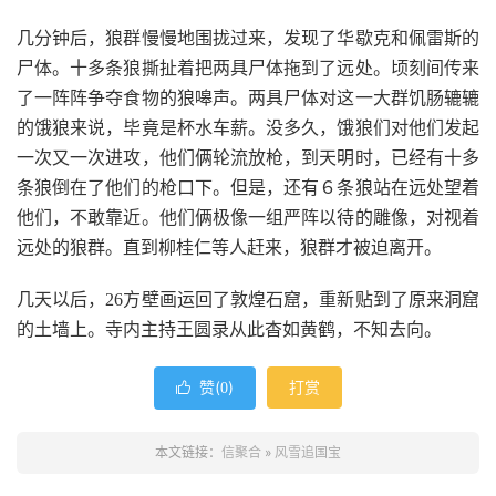
几分钟后，狼群慢慢地围拢过来，发现了华歇克和佩雷斯的
尸体。十多条狼撕扯着把两具尸体拖到了远处。顷刻间传来
了一阵阵争夺食物的狼嗥声。两具尸体对这一大群饥肠辘辘
的饿狼来说，毕竟是杯水车薪。没多久，饿狼们对他们发起
一次又一次进攻，他们俩轮流放枪，到天明时，已经有十多
条狼倒在了他们的枪口下。但是，还有６条狼站在远处望着
他们，不敢靠近。他们俩极像一组严阵以待的雕像，对视着
远处的狼群。直到柳桂仁等人赶来，狼群才被迫离开。
几天以后，26方壁画运回了敦煌石窟，重新贴到了原来洞窟
的土墙上。寺内主持王圆录从此杳如黄鹤，不知去向。
赞(
)
打赏

0
本文链接：
信聚合
»
风雪追国宝