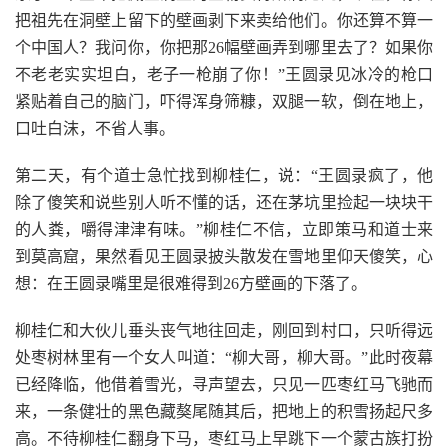
把祖先在洞壁上留下的壁画剥下来卖给他们。你还算不算一
个中国人？我问你，你把那26幅壁画弄到哪里去了？如果你
不老老实实坦白，老子一枪崩了你！”王圆录见冰冷的枪口
紧贴着自己的脑门，吓得浑身筛糠，双腿一软，倒在地上，
口吐白沫，不省人事。
第二天，有个道士急忙找到柳桂仁，说：“王圆录疯了，他
除了傻笑和说些别人听不懂的话，还在茅坑里捡起一块块干
的人粪，嚼得津津有味。”柳桂仁不信，立即策马和道士来
到莫高窟，果然看见王圆录披头散发在雪地里仰天傻笑，心
想：在王圆录嘴里是很难得到26方壁画的下落了。
柳桂仁和大伙儿垂头丧气地往回走，刚回到村口，只听得远
处枣树林里有一个女人叫道：“柳大哥，柳大哥。”此时夜幕
已经降临，他借着雪光，寻声望去，只见一匹枣红马飞驰而
来，一条健壮的黑色藏獒尾随其后，把地上的积雪扬起尺多
高。不待柳桂仁翻身下马，枣红马上早跳下一个蒙古族打扮