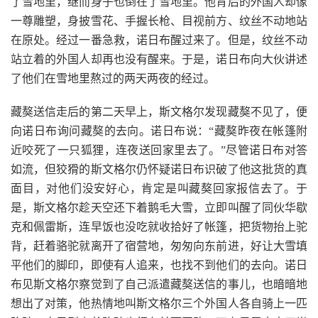
了雪地里，继而身子也倒在了雪地里。他背后的外国人却像
一尊雕塑，身披雪花、手握长枪、目视前方、纹丝不动地站
在原处。经过一番急救，诺日布醒过来了。但是，纹丝不动
站立着的外国人却再也没有醒来。于是，诺日布向大伙讲述
了他们在雪地里熬过的两天两夜的经过。
藏獒送信走后的第二天早上，斯文格尔发现藏獒不见了，便
向诺日布询问藏獒的去向。诺日布说：“藏獒昨夜在帐篷附
近咬死了一只狐狸，连夜送回家里去了。”尽管诺日布对答
如流，但狡猾的斯文格尔仍怀疑诺日布识破了他这批货的真
面目，对他们没安好心，肯定是叫藏獒回家报信去了。于
是，斯文格尔趁天空还下着鹅毛大雪，立即叫醒了同伙华歇
克和佩雷斯，连早饭也没吃就收拾好了帐篷，把货物抬上驼
背，赶着骆驼就离开了宿营地，匆匆向东前进，好让大雪填
平他们的脚印，即使有人追来，也找不到他们的去向。诺日
布见斯文格尔察觉到了自己派遣藏獒送信的事儿，也暗暗地
想出了对策，他热情地叫斯文格尔三个外国人各自骑上一匹