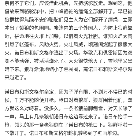
奈何不了它们，应该借此机会，先把骆驼放走。想到这，他
借故来到骆驼群中，把10峰骆驼的缰绳全部解开了。早已被
狼群扰得焦躁不安的骆驼们见主人为它们解开了缰绳，立即
冲出了饿狼的包围圈。帐篷内的三个外国人，为防止狼群靠
近，拼命地往火堆上加柴，以借着火光壮胆。谁知火焰太高
引燃了帐篷布，风助火势，火壮风威，顷刻间燃起了熊熊大
火，诺日布和斯文格尔逃出了火场。华歇克和佩雷斯因为双
脚不能动弹，被活活烧死了。大火很快熄灭了，雪地里又黑
暗下来。狼群渐渐地缩小了包围圈，离诺日布和斯文格尔越
来越近了。
诺日布和斯文格尔商定，因为子弹有限，不到万不得已的时
候，千万不能随便开枪。枪口对着狼群，狼群围着他们，双
方就这么对峙着。没多久，一条老狼前脚刨雪，对天长嚎了
一声，马上有几条狼朝诺日布这边靠过来了。诺日布抬手一
枪，领头的那一条老狼倒在了诺日布的枪口下。狼群呼啦一
下散开了。诺日布和斯文格尔趁机转移到了壁画堆边。