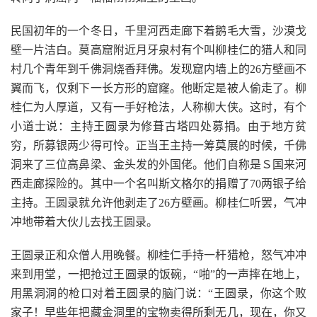
民国初年的一个冬日，千里河西走廊下着鹅毛大雪，沙漠戈
壁一片洁白。莫高窟附近月牙泉村有个叫柳桂仁的猎人和同
村几个青年到千佛洞烧香拜佛。发现窟内墙上的26方壁画不
翼而飞，仅剩下一长方形的窟窿。他断定是被人偷走了。柳
桂仁为人厚道，又有一手好枪法，人称柳大侠。这时，有个
小道士说：主持王圆录为修葺古塔四处募捐。由于地方贫
穷，所募银两少得可怜。正当王主持一筹莫展的时候，千佛
洞来了三位高鼻梁、金头发的外国佬。他们自称是Ｓ国来河
西走廊探险的。其中一个名叫斯文格尔的捐赠了70两银子给
主持。王圆录就允许他剥走了26方壁画。柳桂仁听罢，气冲
冲地带着大伙儿去找王圆录。
王圆录正和众僧人用晚餐。柳桂仁手持一杆猎枪，怒气冲冲
来到用堂，一把抢过王圆录的饭碗，“啪”的一声摔在地上，
用黑洞洞的枪口对着王圆录的脑门说：“王圆录，你这个败
家子！早些年把藏金洞里的宝物卖得所剩无几，现在，你又