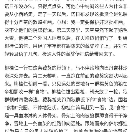
诺日布没办法，只得点点头，可他心中纳闷这些人为什么非
要从小西路走。走了一天以后，诺日布发现这批货全是包装
得十分严密的敦煌壁画。心想：我一定要保护好这批壁画，
决不让他们的阴谋得逞。第二天夜里，天空突然下起了鹅毛
大雪，他待三个外国人睡着以后，在火堆边悄悄写了一封给
柳桂仁的信，用绳子牢牢绑在跟随来的藏獒脖子上，并对它
轻轻耳语了几句，极通人性的藏獒便把信给带回来了。
柳桂仁一行在这条藏獒的带领下，马不停蹄地向巴丹吉林沙
漠深处奔去。第二天黎明，一直跑在前面的藏獒突然吠叫起
来。柳桂仁朝前一看，只见远处的雪地有一群褐黄色的狼在
争相撕咬一样“食物”。柳桂仁拔出猎枪，朝天放了一枪，狼
群顿时四散奔逃。藏獒抢先跑到狼群丢下的“食物”边，围着
“食物”兜圈，不停地狂吠。柳桂仁策马赶到一看，见“食物”
是一具血淋淋的人体骨架。骨架上的肉被狼群舔食得干干净
净，雪地上一条血染的红路伸向远处。跟随而来的萨尔娜娃
以为是自己的男人被狼吃掉了，抱着血淋淋的骨架痛哭起