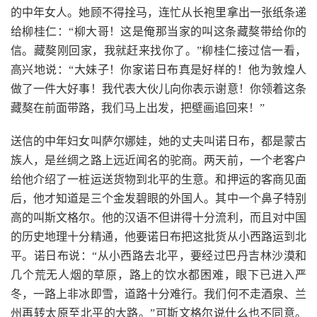
的中年女人。她顾不得拴马，连忙从长袍里拿出一张纸条递
给柳桂仁：“柳大哥！这是俺那当家的叫这条藏獒带给你的
信。藏獒刚回家，我就赶来找你了。”柳桂仁接过信一看，
高兴地说：“大妹子！你家诺日布真是好样的！他为敦煌人
做了一件大好事！我代表大伙儿向你表示谢意！你领着这条
藏獒在前面带路，我们马上出发，把壁画追回来！”
送信的中年妇女叫萨尔娜娃，她的丈夫叫诺日布，都是蒙古
族人，是丝绸之路上远近闻名的驼商。两天前，一个老客户
给他介绍了一桩运送货物到北平的生意。和押运的客商见面
后，他才知道是三个金发碧眼的外国人。其中一个鼻子特别
高的叫斯文格尔。他的汉语不但讲得十分流利，而且对中国
的历史地理十分精通，他要诺日布把这批货从小西路运到北
平。诺日布说：“从小西路去北平，要经过巴丹吉林沙漠和
几个荒无人烟的草原，路上的饮水都困难，眼下已进入严
冬，一路上非冰即雪，道路十分难行。我们何不走酒泉、兰
州再转太原至北平的大路。”可斯文格尔说什么也不同意。