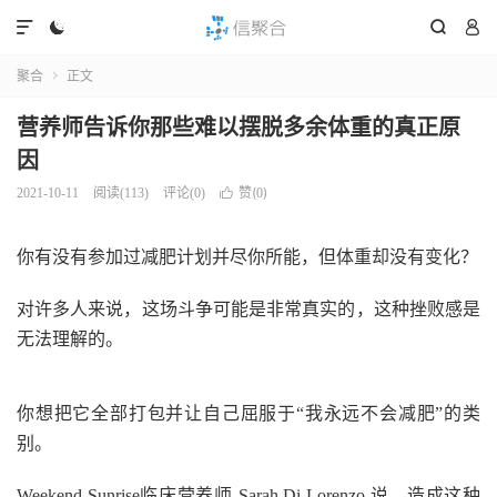




聚合
正文

营养师告诉你那些难以摆脱多余体重的真正原
因
赞(
)
2021-10-11
阅读(
113
)
评论(0)

0
你有没有参加过减肥计划并尽你所能，但体重却没有变化？
对许多人来说，这场斗争可能是非常真实的，这种挫败感是
无法理解的。
你想把它全部打包并让自己屈服于“我永远不会减肥”的类
别。
Weekend Sunrise临床营养师 Sarah Di Lorenzo 说，造成这种