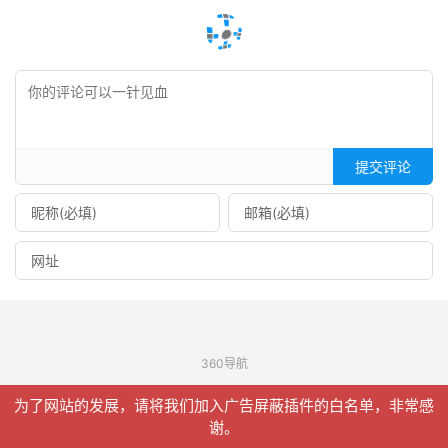
提交评论
360导航
© 2026
信聚合
网站地图
为了网站的发展，请将我们加入广告屏蔽插件的白名单，非常感
请求次数：19 次，加载用时：0.137 秒，内存占用：9.91 MB
谢。