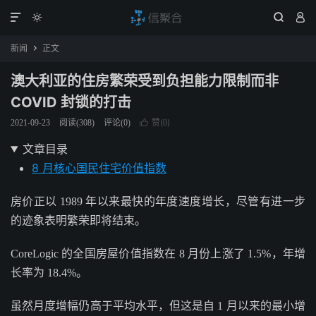




新闻
正文

澳大利亚的住房繁荣受到负担能力限制而非
COVID 封锁的打击
赞(
)
2021-09-23
阅读(
308
)
评论(0)

0
文章目录
8 月核心国民住宅价值指数
房价正以 1989 年以来最快的年度速度增长，尽管有进一步
的迹象表明繁荣即将结束。
CoreLogic 的全国房屋价值指数在 8 月份上涨了 1.5%，年增
长率为 18.4%。
虽然月度增幅仍高于平均水平，但这是自 1 月以来的最小增