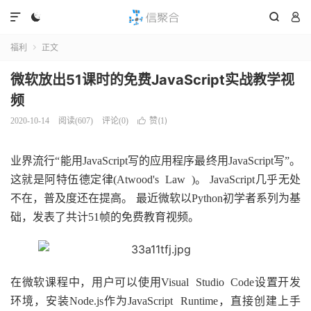




福利
正文

微软放出51课时的免费JavaScript实战教学视
频
赞(
)
2020-10-14
阅读(
607
)
评论(0)

1
业界流行“能用JavaScript写的应用程序最终用JavaScript写”。
这就是阿特伍德定律(Atwood's Law )。 JavaScript几乎无处
不在，普及度还在提高。 最近微软以Python初学者系列为基
础，发表了共计51帧的免费教育视频。
在微软课程中，用户可以使用Visual Studio Code设置开发
环境，安装Node.js作为JavaScript Runtime，直接创建上手