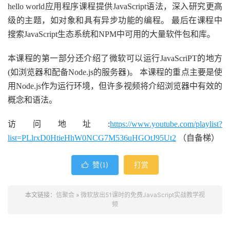
hello world应用程序课程提供JavaScript语法，深入研究更高
级的主题，如对象和具有异步功能的编程。 最后在课程中
搜索JavaScript生态系统和NPM中可用的大量软件包和库。
本课程的第一部分还介绍了微软可以运行JavaScriPT的地方
(如浏览器和配备Node.js的服务器)。 本课程的重点主要是使
用Node.js作为运行环境，但许多视频将介绍浏览器中有效的
概念和语法。
访问地址:
https://www.youtube.com/playlist?
list=PLlrxD0HtieHhW0NCG7M536uHGOtJ95Ut2
（自备梯）
赞(
)
打赏

1
本文链接：
信聚合
»
微软放出51课时的免费JavaScript实战教学视
频