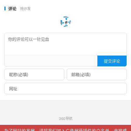
评论
抢沙发
提交评论
360导航
© 2026
信聚合
网站地图
为了网站的发展，请将我们加入广告屏蔽插件的白名单，非常感