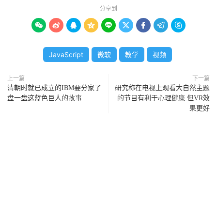
分享到









JavaScript
微软
教学
视频
上一篇
下一篇
清朝时就已成立的IBM要分家了
研究称在电视上观看大自然主题
盘一盘这蓝色巨人的故事
的节目有利于心理健康 但VR效
果更好