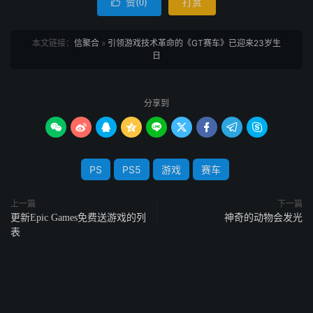
赞(
)
打赏

0
本文链接：
信聚合
»
引领游戏技术革命的《GT赛车》已迎来23岁生
日
分享到









PS
PS5
游戏
赛车
上一篇
下一篇
更新Epic Games免费送游戏的列
神奇的动物会发光
表