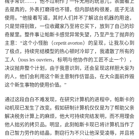
械学常识……，他不过制作了一件无用的玩意儿，表面看上
去是真的，外表打磨得也不错，但内部结构很差，底子无法
使用。”他接着写道，其时人们并不了解这台机器的用途，
只是觉得别致，一位收藏家乃至将它买下，放到了自己的珍
奇屋里。整件事让帕斯卡感觉异常失望，乃至产生了抛弃的
主意：“这个小怪胎（cepetit avorton）的呈现，让我灰心到
了极点，持续完结模型的热心顿时冷却了，我遣散了所有的
工人（tous les ouvriers，标明与他协作的工匠不止一个），
决议抛弃整个计划，由于我意识到，还会呈现这样胆大妄为
的人，他们会利用这个新主意制作仿冒品，在大众面前炸毁
这个新生事物的使用价值。”
通过这段自白不难发现，在研究计算机的进程中，帕斯卡的
动机现已发生了改变。假如研制计算机仅仅是为了帮助父亲
解决税务计算上的麻烦，他大可持续完结发明，而不用理会
他人拙劣的拷贝品。明显，此刻帕斯卡现已将计算机当作了
自己智力劳作的结晶，剽窃行为不只让他深受凌辱，并且将