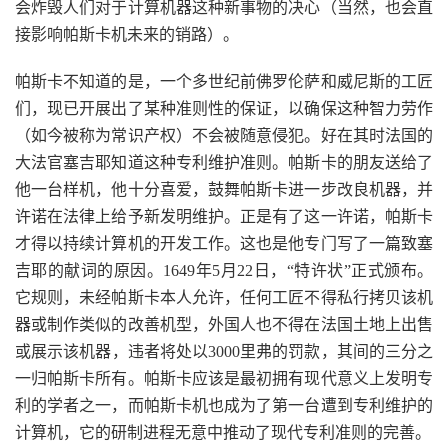
会炸毁人们对于计算机器这种新事物的决心（当然，也会直
接影响帕斯卡机未来的销路）。
帕斯卡不知道的是，一个多世纪前佛罗伦萨和威尼斯的工匠
们，现已开展出了某种准则性的保证，以确保这种智力劳作
（如今被称为常识产权）不会被随意侵犯。好在其时法国的
大法官塞吉耶知道这种专利维护准则。帕斯卡的朋友送给了
他一台样机，他十分喜爱，鼓舞帕斯卡进一步改良机器，并
许诺在法律上给予新发明维护。正是有了这一许诺，帕斯卡
才得以持续计算机的开发工作。这也是他专门写了一篇致塞
吉耶的献词的原因。1649年5月22日，“特许状”正式颁布。
它规则，未经帕斯卡本人允许，任何工匠不得私行拷贝该机
器或制作类似的改善机型，外国人也不得在法国土地上出售
或展示该机器，违者将处以3000里弗的罚款，其间的三分之
一归帕斯卡所有。帕斯卡应该是最初拥有现代意义上发明专
利的学者之一，而帕斯卡机也成为了第一台遭到专利维护的
计算机，它的研制进程无意中推动了现代专利准则的完善。