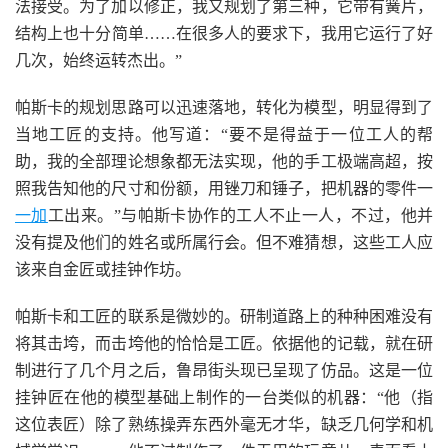
法接受。为了加以修正，我又规划了第三种，它带有簧片，
结构上也十分简单……在很多人的要求下，我用它运行了好
几次，始终运转杰出。”
帕斯卡的规划思路可以迅速落地，转化为模型，明显得到了
当地工匠的支持。他写道：“要不是得益于一位工人的帮
助，我的全部理论想象都无法实现，他的手工极端高超，按
照我告知他的尺寸和份额，用锉刀和锤子，把机器的零件一
一加
工出来。”与帕斯卡协作的工人不止一人，不过，他并
没有提及他们的姓名或所属行会。但不难猜想，这些工人应
该来自金匠或挂钟作坊。
帕斯卡和工匠的联系是微妙的。研制道路上的种种困难没有
将其击垮，而击垮他的恰恰是工匠。依据他的记载，就在研
制进行了几个月之后，鲁昂街头现已呈现了仿品。这是一位
挂钟匠在他的模型基础上制作的一台类似的机器：“他（指
这位表匠）除了熟练操弄东西外毫无才华，缺乏几何学和机