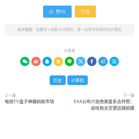
赞(
)
打赏

0
本文链接：
信聚合
»
帕斯卡计算机：第一台受专利保护的计算机
分享到









历史
计算机
上一篇
下一篇
电视TV盒子神器蚂蚁市场
ESA公布六张绝美星系合并照：
由哈勃太空望远镜拍摄