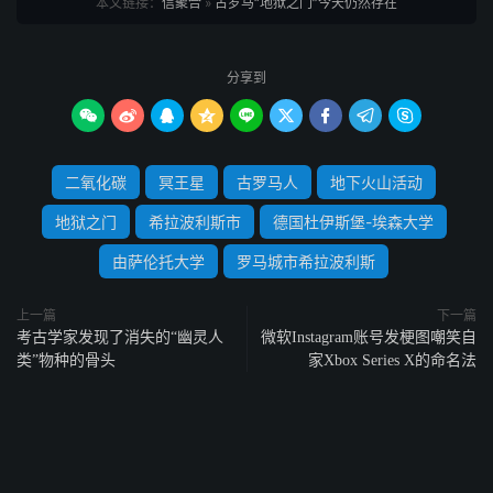
本文链接：
信聚合
»
古罗马“地狱之门”今天仍然存在
分享到









二氧化碳
冥王星
古罗马人
地下火山活动
地狱之门
希拉波利斯市
德国杜伊斯堡-埃森大学
由萨伦托大学
罗马城市希拉波利斯
上一篇
下一篇
考古学家发现了消失的“幽灵人
微软Instagram账号发梗图嘲笑自
类”物种的骨头
家Xbox Series X的命名法