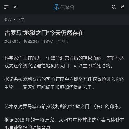




聚合
正文

古罗马“地狱之门”今天仍然存在
赞(
)
2021-08-12
阅读(
291
)
评论(0)

0
科学家们正在解开一个致命洞穴背后的神秘面纱，古罗马人
认为这个洞穴是通往地狱的大门，可以立即杀死动物。
据说希拉波利斯市的可怕石窟会立即杀死任何冒险进入它的
生物——专家们可能终于知道如何做到它了。
艺术家对罗马城市希拉波利斯的“地狱之门”（右）的印象。
根据 2018 年的一项研究，从洞穴中释放出的有毒气体使在
那里被祭祀的动物窒息。