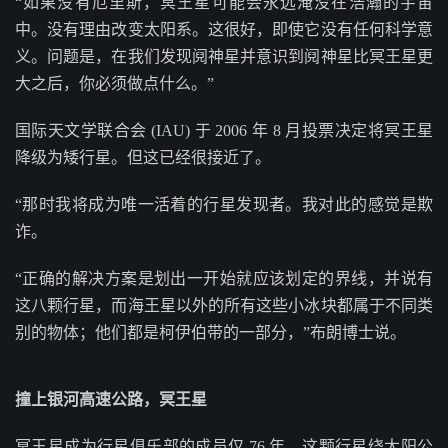
“如果没有厄里斯，冥王星可能会永远淹没在浩瀚的宇宙
中。没有理由改变太阳系。这很好，即使它没有任何科学意
义。问题是，在我们发现阋神星并意识到阋神星比冥王星更
大之后，你必须做点什么。”
国际天文学联合会 (IAU) 于 2006 年 8 月投票决定将冥王星
降级为矮行星。但这已经很接近了。
“那时我将成为唯一活着的行星发现者。我对此的感觉是欺
诈。
“正确的解决方案是划出一开始就应该划定的界线，并说有
这八颗行星，而海王星以外的所有这些小冰块都属于不同类
别的物体；他们都是柯伊伯带的一部分，”布朗博士说。
撞上银河高速公路，冥王星
冥王星成为行星俱乐部的成员仅 76 年。这颗行星绕太阳公