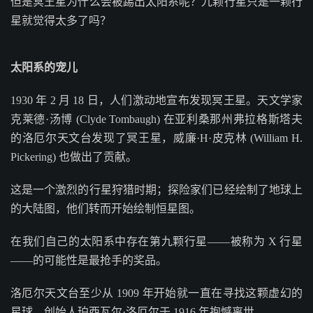
但是冥王星为什么会被踢出太阳系呢？九颗行星只是一颗行
星就觉得太多了吗？
太阳系的宠儿
1930 年 2 月 18 日，人们激动地宣布发现冥王星。天文学家
克莱德·汤博 (Clyde Tombaugh) 在亚利桑那州弗拉格斯塔夫
的洛厄尔天文台发现了冥王星，威廉·H·皮克林 (William H.
Pickering) 也做出了贡献。
这是一个激烈的行星狩猎时期；探险家们已经绘制了地球上
的大陆图，他们转而开始绘制恒星图。
在我们自己的太阳系中存在第九颗行星——被称为 X 行星
——的可能性是最抢手的奖品。
洛厄尔天文台至少从 1909 年开始就一直在寻找这颗虚幻的
星球，创始人珀西瓦尔·洛厄尔于 1916 年抱憾离世。