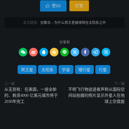
赞(
)
打赏

0
本文链接：
信聚合
»
为什么冥王星被排除在太阳系之外
分享到









冥王星
太阳系
宇宙
矮行星
行星
上一篇
下一篇
从无到有：在美国，一座全新
不明飞行物追逐者声称从国际空
的、耗资4000 亿美元城市将于
间站拍摄的照片显示外星人在地
2030年完工
球上空盘旋