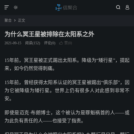




聚合
正文

为什么冥王星被排除在太阳系之外
赞(
)
2021-09-15
阅读(
152
)
评论(0)

0
15年前，冥王星被正式踢出太阳系。降级为“矮行星”，提起
来，如今仍然觉得刺痛。
15年前，曾经获得太阳系认证的冥王星被踢出“俱乐部”，因
为它被降级为矮行星。世界上仍有很多人对此感到非常不
安。
即使是迈克·布朗博士，这个被认为是罪魁祸首的人——或
为此负有责任的人——也接受了指责。