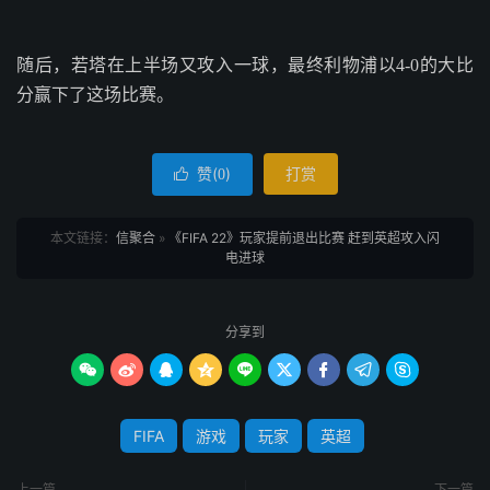
随后，若塔在上半场又攻入一球，最终利物浦以4-0的大比
分赢下了这场比赛。
赞(
)
打赏

0
本文链接：
信聚合
»
《FIFA 22》玩家提前退出比赛 赶到英超攻入闪
电进球
分享到









FIFA
游戏
玩家
英超