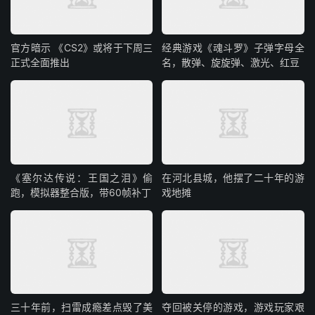
官方暗示 《CS2》或将于下周三
经典游戏《魂斗罗》子弹字母全
正式全面推出
名，散弹、旋旋弹、激光、红豆
《塞尔达传说：王国之泪》偷
在河北县城，他摆了二十年的游
跑，模拟器整合版，带60帧补丁
戏地摊
三十年前，扫雷成瘾差点毁了美
夺回被关停的游戏，游戏玩家艰