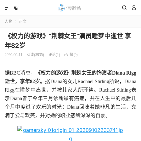




人物
正文

《权力的游戏》“荆棘女王”演员睡梦中逝世 享
年82岁
赞(
)
2020-09-11
阅读(
3935
)
评论(1)

0
据BBC消息，
《权力的游戏》荆棘女王的饰演者Diana Rigg
逝世，享年82岁。
据Diana的女儿Rachael Stirling所说，Diana
Rigg在睡梦中离世，并被其家人所环绕。Rachael Stirling表
示Diana曾于今年三月诊断患有癌症，并在人生中的最后几
个月中度过了欢乐的时光；Diana回味着她非凡的生活，充
满了爱与欢笑，并对她的职业感到深深的自豪。