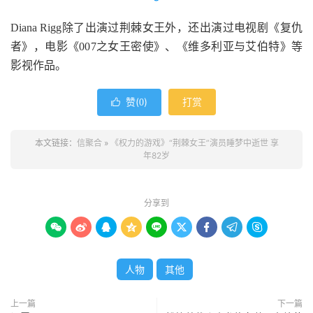
Diana Rigg除了出演过荆棘女王外，还出演过电视剧《复仇
者》，电影《007之女王密使》、《维多利亚与艾伯特》等
影视作品。
赞(
)
打赏

0
本文链接：
信聚合
»
《权力的游戏》“荆棘女王”演员睡梦中逝世 享
年82岁
分享到









人物
其他
上一篇
下一篇