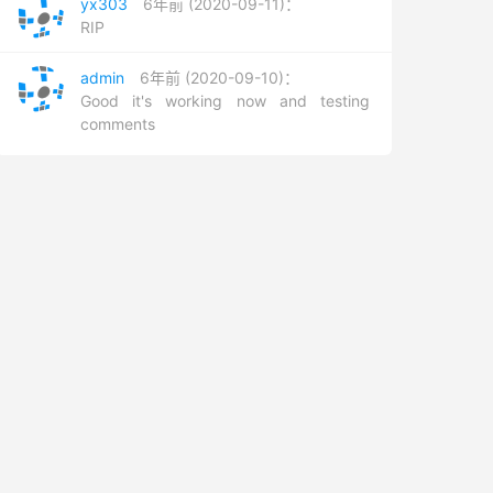
yx303
6年前 (2020-09-11)：
RIP
admin
6年前 (2020-09-10)：
Good it's working now and testing
comments