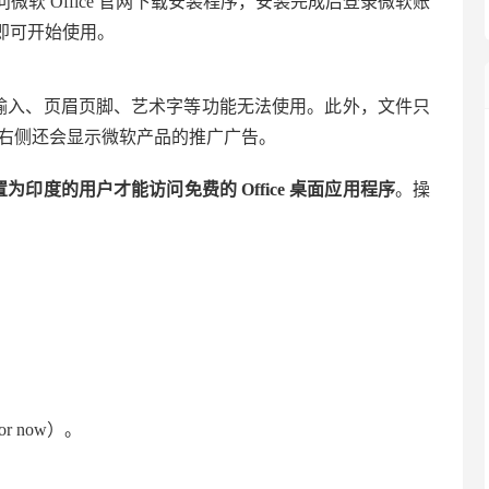
微软 Office 官网下载安装程序，安装完成后登录微软账
e”即可开始使用。
 中的语音输入、页眉页脚、艺术字等功能无法使用。此外，文件只
界面右侧还会显示微软产品的推广广告。
区设置为印度的用户才能访问免费的 Office 桌面应用程序
。操
r now）。