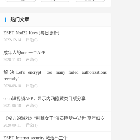
热门文章
ESET Nod32 Keys (每日更新)
2022-12-14
评论(0)
成年人的one 一个APP
2020-11-03
评论(0)
解决Let's encrypt "too many failed authorizations
recently"
2020-09-10
评论(0)
coub短视频APP，显示内涵隐藏类目版分享
2021-06-10
评论(0)
《权力的游戏》“荆棘女王”演员睡梦中逝世 享年82岁
2020-09-11
评论(1)
ESET Internet security 激活码三个