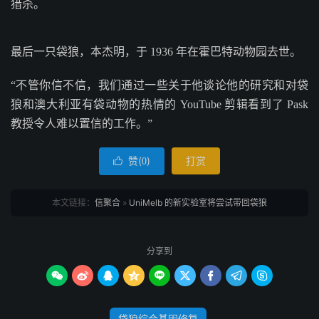
猎杀。
最后一只袋狼，本杰明，于 1936 年在霍巴特动物园去世。
“不管你信不信，我们通过一些关于他谈论他的研究和对袋
狼和澳大利亚有袋动物的热情的 YouTube 剪辑看到了 Pask
教授令人难以置信的工作。”
赞(
)
打赏

0
本文链接：
信聚合
»
UniMelb 的新实验室将尝试带回袋狼
分享到









袋狼综合基因修复