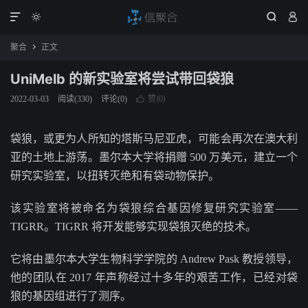




聚合
正文

UniMelb 的新实验室将尝试带回袋狼
赞(
)
2022-03-03
阅读(
330
)
评论(0)

0
袋狼，或更为人所知的塔斯马尼亚虎，可能会再次在澳大利
亚的土地上游荡。墨尔本大学将捐赠 500 万美元，建立一个
研究实验室，以扭转灭绝和有袋动物保护。
该实验室将被命名为袋狼综合基因修复研究实验室——
TIGRR。TIGRR 将开发能够实现袋狼灭绝的技术。
它将由墨尔本大学生物科学学院的 Andrew Pask 教授领导，
他的团队在 2017 年声称经过十多年的艰苦工作，已经对袋
狼的基因组进行了测序。