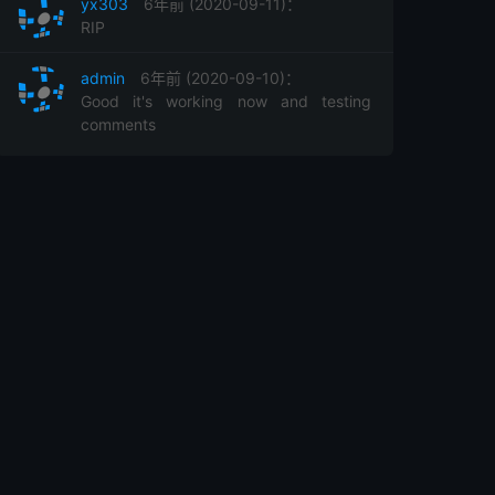
yx303
6年前 (2020-09-11)：
RIP
admin
6年前 (2020-09-10)：
Good it's working now and testing
comments