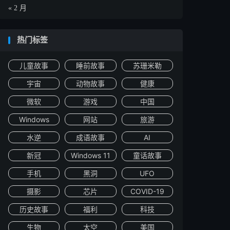
« 2 月
热门标签
儿童故事
睡前故事
苏珊米勒
宇宙
动物故事
健康
微软
游戏
中国
Windows
网站
旅游
水逆
成语故事
AI
新冠
Windows 11
童话故事
手机
黑洞
UFO
摄影
芯片
COVID-19
历史故事
福利
科技
生物
太空
美国