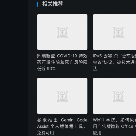
相关推荐
辉瑞新型 COVID-19 特效
IPv5 去哪了？“史前
药可将住院和死亡风险降
会议”协议，被技术进
低近 90%
汰
谷歌推出 Gemini Code
Win11 学院：如何
Assist 个人版编程工具，
用广告版微软 Office
免费可用
应用