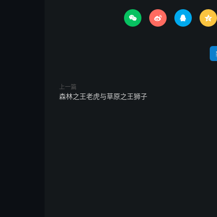




上一篇
森林之王老虎与草原之王狮子