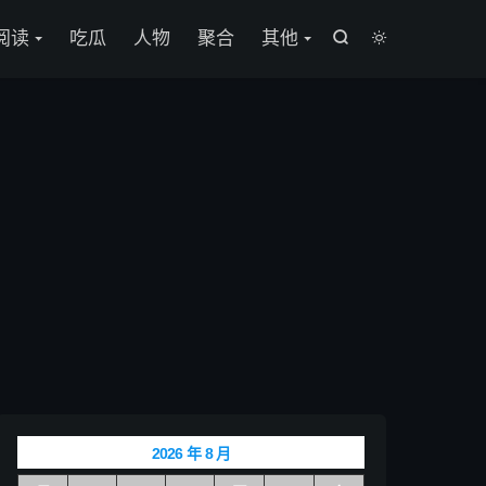

阅读
吃瓜
人物
聚合
其他


2026 年 8 月