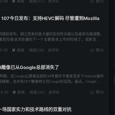
2-08
新闻
去评论
赞(
)

阅读(
357
)

1
ome 107今日发布：支持HEVC解码 尽管遭到Mozilla
me 106在四周前发布，随之而来的是大量的实验性功能以及废弃功能调整，
着现在是该浏览器的下一个主要版本上市的时候了。就新支持的
me 107似乎是一个与上一周期类似的更新，但这...
0-25
新闻
去评论
赞(
)

阅读(
226
)

0
id雕像已从Google总部消失了
的早期，在Google山景城总部的44号楼外不难发现多个Android操作
期，总共有18个雕像林立在Google的后院。最近，Google将这
了游客中心外的一个小公园。不过现...
03-20
新闻
去评论
赞(
)

阅读(
141
)

0
一场国家实力和技术路线的双重对抗