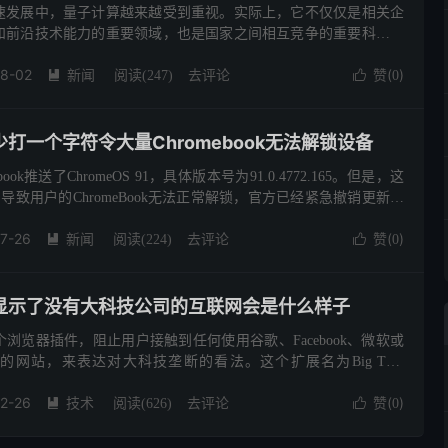
速发展中，量子计算越来越受到重视。实际上，它不仅仅是相关企
和前沿技术能力的重要领域，也是国家之间相互竞争的重要科技领
已经出现了不少选手，它们都实力强劲，且选择了不同的技术路
08-02
新闻
去评论
赞(
)

阅读(
247
)

0
打一个字符令大量Chromebook无法解锁设备
ook推送了ChromeOS 91，具体版本号为91.0.4772.165。但是，这
导致用户的ChromeBook无法正常解锁，官方已经紧急撤销更新。
到此版本后，在登录时即...
7-26
新闻
去评论
赞(
)

阅读(
224
)

0
显示了没有大科技公司的互联网会是什么样子
浏览器插件，阻止用户接触到任何使用谷歌、Facebook、微软或
的网站，来表达对大科技垄断的看法。这个扩展名为Big Tech
用它使用了一天的互联网后，它让人明白了一个道理，那...
2-26
技术
去评论
赞(
)

阅读(
626
)

0