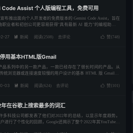
i Code Assist 个人版编程工具，免费可用
宣布推出面向个人开发者的免费版本的 Gemini Code Assist，旨在
职业者和初创公司更容易获得“具有最新 AI 能力”的编程助手。
 J. Salva 表示...
02-27
新闻
去评论
赞(
)

阅读(
2508
)

748
停用基本HTML版Gmail
用其产品系列中的另一款产品，一款已经存在了很长时间的产品。从
专为传统浏览器或连接速度较慢的用户设计的基本 HTML 版 Gmail 将
加载时自动切换到标准视图。 与标准视图相...
10-03
新闻
去评论
赞(
)

阅读(
624
)

101
2022年在谷歌上搜索最多的词汇
许多科技公司都发表了他们对2022年的总结，以显示年度趋势。
fy为用户进行了个性化的回顾，Google还揭示了整个2022年其YouTube服
，这家科技巨头为我们提供了一些关于...