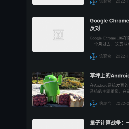
2022-1
信聚合
Google Chr
反对
Google Chro
一个月过去，这意味
API数量而言，Chro
2022-1
信聚合
草坪上的Andro
在Android系统发表
系统的主题雕像，在高峰
些雕像从44号楼移到
2022-
信聚合
量子计算战争：