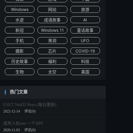
Windows
网站
旅游
水逆
成语故事
AI
新冠
Windows 11
童话故事
手机
黑洞
UFO
摄影
芯片
COVID-19
历史故事
福利
科技
生物
太空
美国
热门文章
ESET Nod32 Keys (每日更新)
2022-12-14
评论(0)
成年人的one 一个APP
2020-11-03
评论(0)