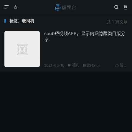




标签：老司机
共 1 篇文章
coub短视频APP，显示内涵隐藏类目版分
享
2021-06-10
福利
赞(
)

阅读(
4545
)

0