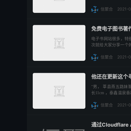
Detective，在
2021-0
信聚合
免费电子图书著作网
电子书网站很多，特
次就给大家分享一个的
籍文献，这个是非常契合
2021-0
信聚合
他还在更新这个
“男， 莘县燕五路妹冢
长11cm ，泰鑫温泉
因不详，甚至连面容都
2021-0
信聚合
通过Cloudfla