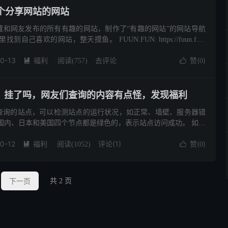
一个分享网站的网站
藏和网友发布的所有有趣的网站，制作了“有趣的网站”的网站导航
自己喜欢的网站，整天摸鱼。 FUUN.FUN: https://fuun.fun/
...
0-13
福利
去评论
赞(
)

阅读(
757
)

0
，挂了吗，网友们查询的内容有点怪，发现福利
查询的站点，可以检测站点的运行状况，如正常、墙壁、服务器错
国内、日本和美国四个节点都是绿色的，表示站点访问成功。 如果
是绿色的话，有可能是墙壁和主动屏蔽国内。 但这不重要。 网站
0-12
福利
评论(1)
赞(
)

阅读(
1052
)

0
下一页
共 2 页