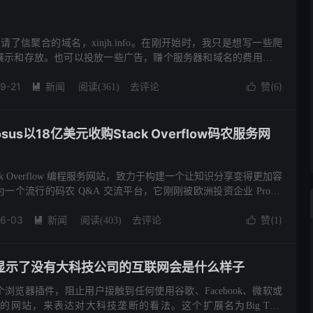
我申请了信聚合的域名，xinjh.info。在刚开始时，我只是想写一些爬
展示和存放。也可以投放一些广告，赚个服务器和域名的费用。后
多的内容。不求让人天天盯着这个网站，有人偶尔能来阅...
9-21
新闻
去评论
赞(
)

阅读(
361
)

6
us以18亿美元收购Stack Overflow码农服务网
Stack Overflow 编程服务网站，致力于构建一个让知识分享变得更加容
个流行的码农 Q&A 交流平台，它刚刚被欧洲投资企业 Prosus
w 联...
06-03
新闻
去评论
赞(
)

阅读(
403
)

1
显示了没有大科技公司的互联网会是什么样子
浏览器插件，阻止用户接触到任何使用谷歌、Facebook、微软或
的网站，来表达对大科技垄断的看法。这个扩展名为Big Tech