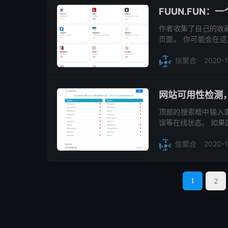
FUUN.FUN：
作者收集了自己的收
页面。 你可能会在这里找到
比如：https://dos.zczc.c
2020-1
信聚合
网站可用性检测
顶部的搜索框中输入
误等在线状态。 如果
海外是绿色的，国内不
2020-1
上保...
信聚合
2
1