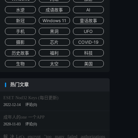
水逆
成语故事
AI
新冠
Windows 11
童话故事
手机
黑洞
UFO
摄影
芯片
COVID-19
历史故事
福利
科技
生物
太空
美国
热门文章
ESET Nod32 Keys (每日更新)
2022-12-14
评论(0)
成年人的one 一个APP
2020-11-03
评论(0)
解决Let's encrypt "too many failed authorizations