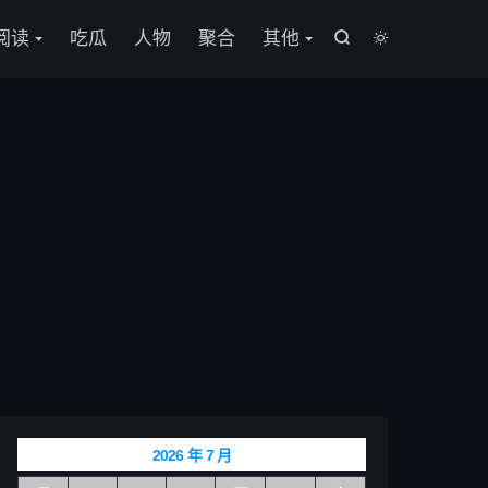

阅读
吃瓜
人物
聚合
其他


2026 年 7 月