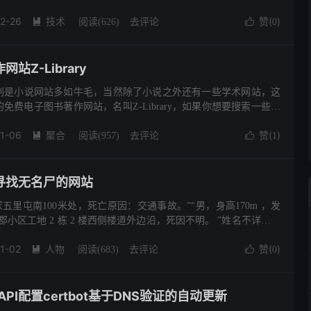
用它使用了一天的互联网后，它让人明白了一个道理，那...
2-26
技术
去评论
赞(
)

阅读(
626
)

0
站Z-Library
别是小说网站多如牛毛，当然除了小说之外还有一些学术网站，这
免费电子图书著作网站，名叫Z-Library，如果你想要搜索一些书
的。 ZLibrary是一个免费电子书籍搜索下载网站，成...
1-06
聚合
去评论
赞(
)

阅读(
957
)

1
寻找无名尸的网站
五里屯南100米处，死亡原因：交通事故。”“男，身高170m ，发
香郡小区工地 2 栋 2 楼西侧楼道外边沿，死因不明。 ”姓名不详、死
不为人知，第一次看到这些信息的时候，我以...
1-02
人物
去评论
赞(
)

阅读(
683
)

0
re API配置certbot基于DNS验证的自动更新