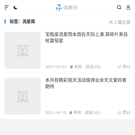




标签：流星雨
共 2 篇文章
宝瓶座流星雨本周在天际上演 其碎片来自
哈雷彗星
2021-05-03
新闻
赞(
)

阅读(
359
)

0
本月有精彩观天活动值得业余天文爱好者
期待
2021-04-15
新闻
赞(
)

阅读(
341
)

0