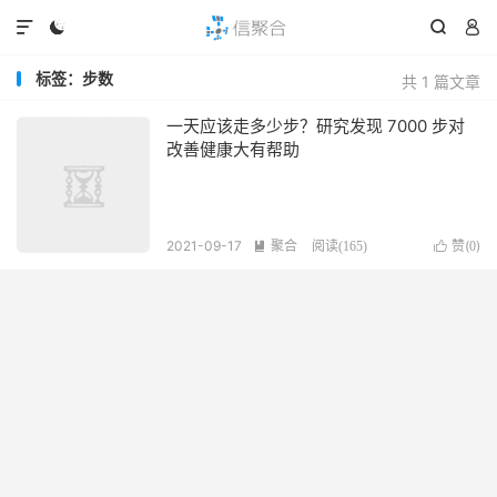




标签：步数
共 1 篇文章
一天应该走多少步？研究发现 7000 步对
改善健康大有帮助
2021-09-17
聚合
赞(
)

阅读(
165
)

0