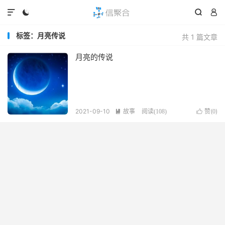




标签：月亮传说
共 1 篇文章
月亮的传说
2021-09-10
故事
赞(
)

阅读(
108
)

0