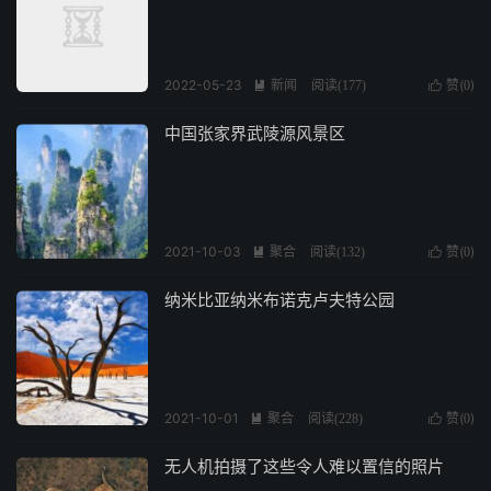
2022-05-23
新闻
赞(
)

阅读(
177
)

0
中国张家界武陵源风景区
2021-10-03
聚合
赞(
)

阅读(
132
)

0
纳米比亚纳米布诺克卢夫特公园
2021-10-01
聚合
赞(
)

阅读(
228
)

0
无人机拍摄了这些令人难以置信的照片