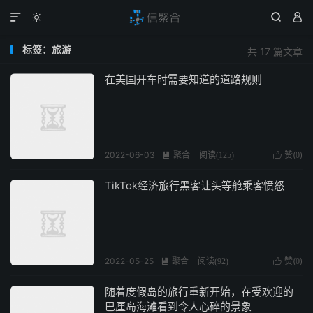




标签：旅游
共 17 篇文章
在美国开车时需要知道的道路规则
2022-06-03
聚合
赞(
)

阅读(
125
)

0
TikTok经济旅行黑客让头等舱乘客愤怒
2022-05-25
聚合
赞(
)

阅读(
92
)

0
随着度假岛的旅行重新开始，在受欢迎的
巴厘岛海滩看到令人心碎的景象