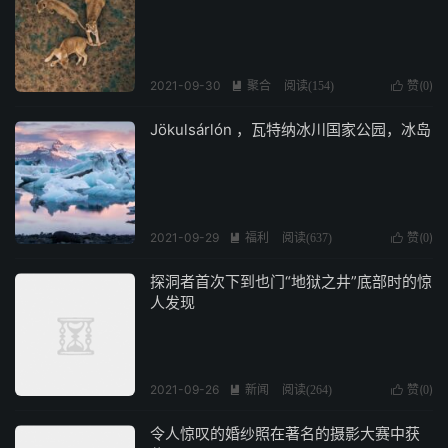
2021-09-30
聚合
赞(
)

阅读(
154
)

0
Jökulsárlón ，瓦特纳冰川国家公园，冰岛
2021-09-29
福利
赞(
)

阅读(
637
)

0
探洞者首次下到也门“地狱之井”底部时的惊
人发现
2021-09-26
新闻
赞(
)

阅读(
264
)

0
令人惊叹的婚纱照在著名的摄影大赛中获