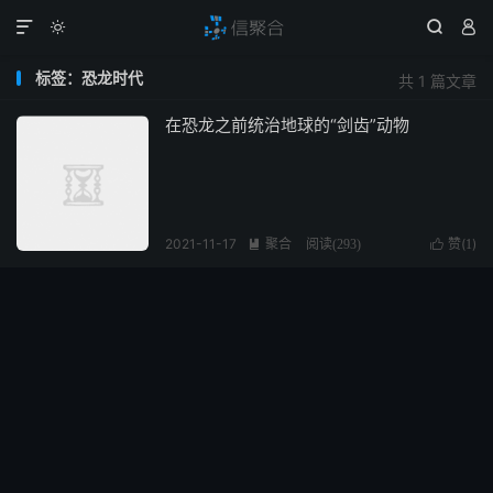




标签：恐龙时代
共 1 篇文章
在恐龙之前统治地球的“剑齿”动物
2021-11-17
聚合
赞(
)

阅读(
293
)

1