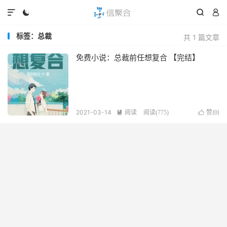




标签：总裁
共 1 篇文章
免费小说：总裁前任想复合 【完结】
2021-03-14
阅读
赞(
)

阅读(
775
)

0