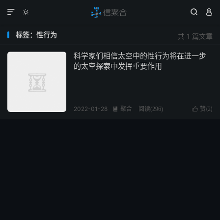




标签：性行为
共 1 篇文章
科学家们相信太空中的性行为将在进一步
的太空探索中发挥重要作用
2022-01-28
聚合
赞(
)

阅读(
296
)

2