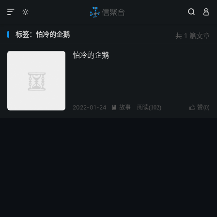




标签：怕冷的企鹅
共 1 篇文章
怕冷的企鹅
2022-01-24
故事
赞(
)

阅读(
102
)

0