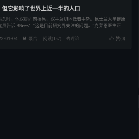
况，但它影响了世界上近一半的人口
镜头时，他双脚向前摇晃，双手急切地做着手势。昆士兰大学健康
员告诉 9News：“这是目前研究界关注的问题。”克莱恩医生正在
这是一个术语和条件，技术上不存在，但世界上 90% 患有慢性...
22-01-04
聚合
去评论
赞(
)

阅读(
157
)

0