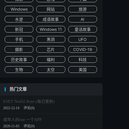
Windows
网站
旅游
水逆
成语故事
AI
新冠
Windows 11
童话故事
手机
黑洞
UFO
摄影
芯片
COVID-19
历史故事
福利
科技
生物
太空
美国
热门文章
ESET Nod32 Keys (每日更新)
2022-12-14
评论(0)
成年人的one 一个APP
2020-11-03
评论(0)