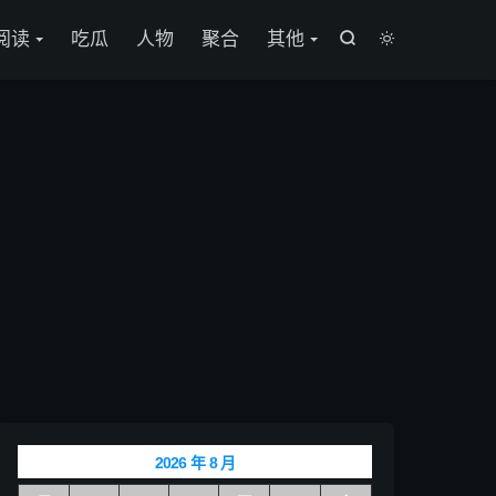

阅读
吃瓜
人物
聚合
其他


2026 年 8 月