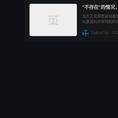
“不存在”的情
当大卫克莱恩凝视着
与康复科学学院的研究
谈论睡眠疼痛。他说，
20
GodIsAGirl