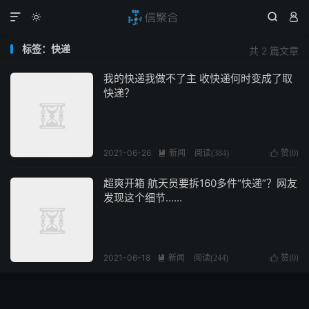




标签：快递
共 2 篇文章
我的快递我做不了主 收快递何时变成了取
快递？
2021-06-26
新闻
赞(
)

阅读(
384
)

0
超爽开箱 航天员要拆160多件“快递”？网友
发现这个细节......
2021-06-18
新闻
赞(
)

阅读(
244
)

0