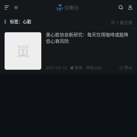




标签：心脏
共 1 篇文章
美心脏协会新研究：每天饮用咖啡或能降
低心衰风险
2021-02-13
新闻
赞(
)

阅读(
418
)

0