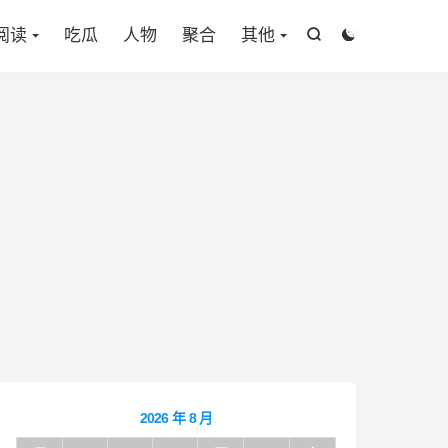

阅读
吃瓜
人物
聚合
其他


2026 年 8 月