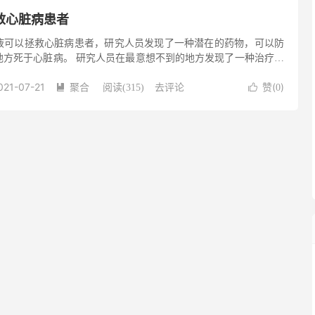
救心脏病患者
液可以拯救心脏病患者，研究人员发现了一种潜在的药物，可以防
地方死于心脏病。 研究人员在最意想不到的地方发现了一种治疗心
世界上最致命的蜘蛛之一的毒液。 昆士兰大学的一个团队利用弗雷
021-07-21
聚合
去评论
赞(
)

阅读(
315
)

0