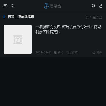




标签：德尔塔病毒
共 1 篇文章
一项新研究发现: 辉瑞疫苗的有效性比阿斯
利康下降得更快
2021-08-21
新闻
赞(
)

阅读(
327
)

0