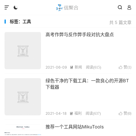




标签：工具
共 5 篇文章
高考作弊与反作弊手段对抗大盘点
2021-06-09
新闻
赞(
)

阅读(
615
)

1
绿色干净的下载工具：一款良心的开源BT
下载器
2021-04-18
福利
赞(
)

阅读(
637
)

0
推荐一个工具网站MikuTools