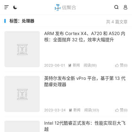




标签：处理器
共 4 篇文章
ARM 发布 Cortex X4、A720 和 A520 内
核：全面抛弃 32 位，效率大幅提升
2023-06-01
新闻
赞(
)

阅读(
88
)

0
英特尔发布全新 vPro 平台，基于第 13 代
酷睿处理器
2023-03-24
新闻
赞(
)

阅读(
103
)

0
Intel 12代酷睿正式发布：性能实现巨大飞
越