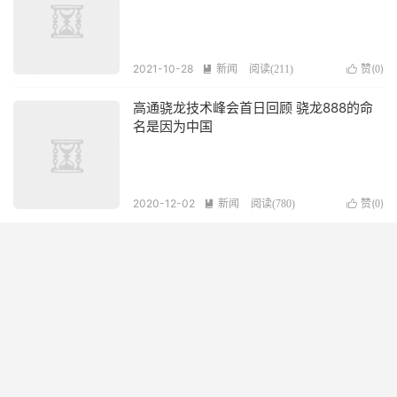
2021-10-28
新闻
赞(
)

阅读(
211
)

0
高通骁龙技术峰会首日回顾 骁龙888的命
名是因为中国
2020-12-02
新闻
赞(
)

阅读(
780
)

0