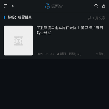




标签：哈雷彗星
共 1 篇文章
宝瓶座流星雨本周在天际上演 其碎片来自
哈雷彗星
2021-05-03
新闻
赞(
)

阅读(
359
)

0