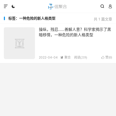




标签：一种危险的新人格类型
共 1 篇文章
操纵，残忍......善解人意？科学家揭示了黑
暗移情，一种危险的新人格类型
2022-04-04
聚合
赞(
)

阅读(
219
)

0