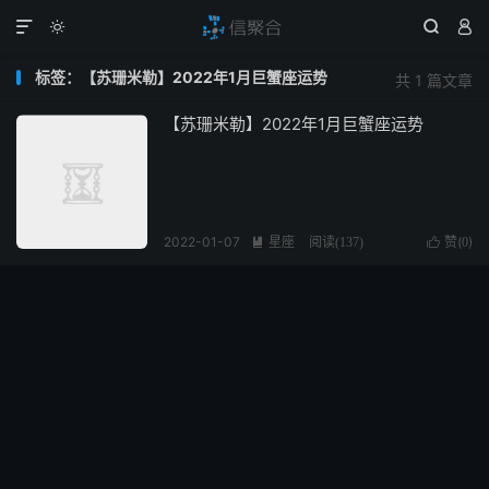




标签：【苏珊米勒】2022年1月巨蟹座运势
共 1 篇文章
【苏珊米勒】2022年1月巨蟹座运势
2022-01-07
星座
赞(
)

阅读(
137
)

0