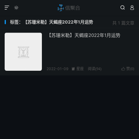




标签：【苏珊米勒】天蝎座2022年1月运势
共 1 篇文章
【苏珊米勒】天蝎座2022年1月运势
2022-01-09
星座
赞(
)

阅读(
94
)

0