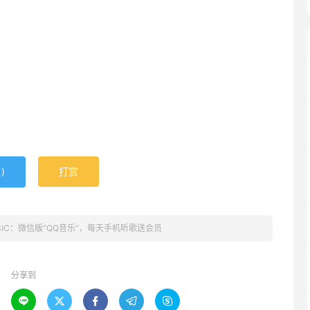
！
)
打赏
1
USIC：微信版“QQ音乐”，每天手机听歌送会员
分享到




