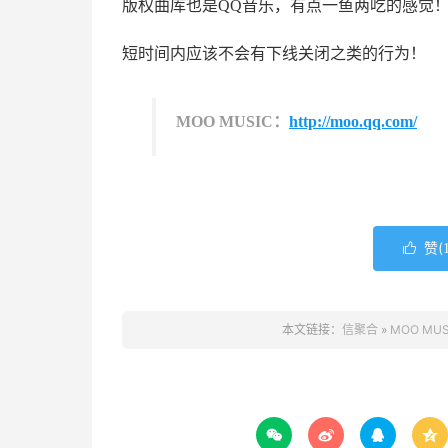
版权曲库也是QQ音乐，有点一鱼两吃的感觉
短时间内应该不会有下线关闭之类的行为！
MOO MUSIC：
http://moo.qq.com/
赞(

本文链接：
信聚合
»
MOO M



