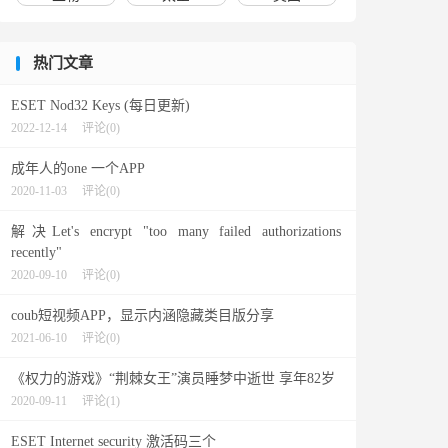
热门文章
ESET Nod32 Keys (每日更新)
2022-12-14
评论(0)
成年人的one 一个APP
2020-11-03
评论(0)
解决Let's encrypt "too many failed authorizations
recently"
2020-09-10
评论(0)
coub短视频APP，显示内涵隐藏类目版分享
2021-06-10
评论(0)
《权力的游戏》“荆棘女王”演员睡梦中逝世 享年82岁
2020-09-11
评论(1)
ESET Internet security 激活码三个