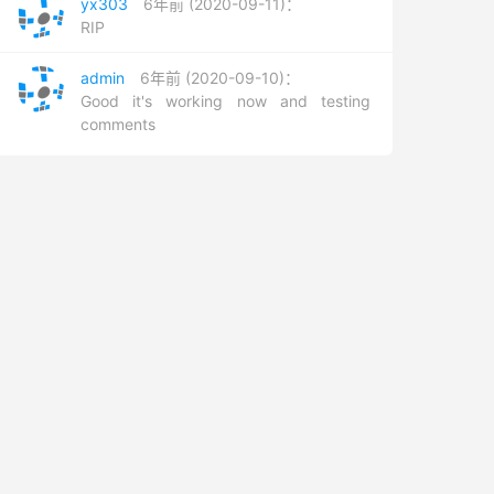
yx303
6年前 (2020-09-11)：
RIP
admin
6年前 (2020-09-10)：
Good it's working now and testing
comments