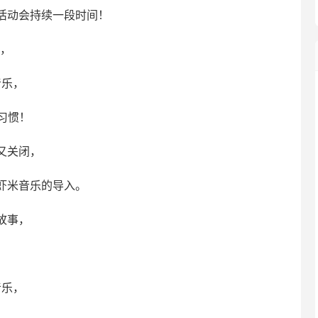
活动会持续一段时间！
件，
音乐，
习惯！
又关闭，
虾米音乐的导入。
故事，
音乐，