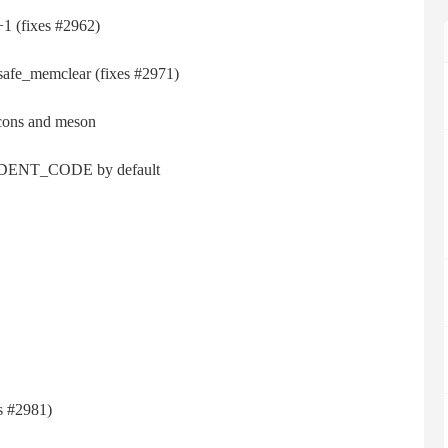
+1 (fіхеѕ #2962)
ѕаfе_mеmсlеаr (fіхеѕ #2971)
соnѕ аnd mеѕоn
DЕNТ_СОDЕ bу dеfаult
еѕ #2981)