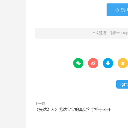
赞(

本文链接：
信聚合
»
li




ligh
上一篇
《曼达洛人》尤达宝宝的真实名字终于公开