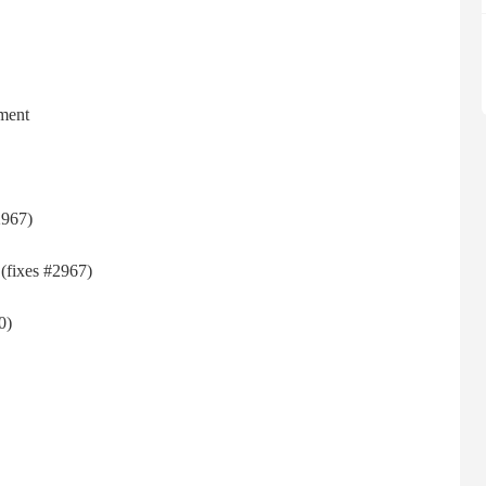
mеnt
2967)
 (fіхеѕ #2967)
0)