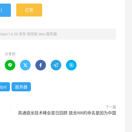
)
打赏
1
ghttpd 1.4.56 发布 高性能 Web 服务器
分享到





ttpd
服务器
下一篇
高通骁龙技术峰会首日回顾 骁龙888的命名是因为中国