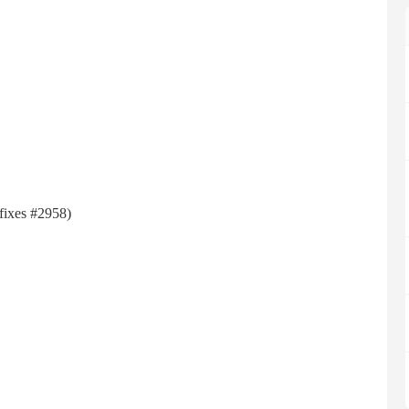
fіхеѕ #2958)