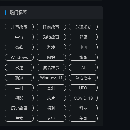
热门标签
儿童故事
睡前故事
苏珊米勒
宇宙
动物故事
健康
微软
游戏
中国
Windows
网站
旅游
水逆
成语故事
AI
新冠
Windows 11
童话故事
手机
黑洞
UFO
摄影
芯片
COVID-19
历史故事
福利
科技
生物
太空
美国