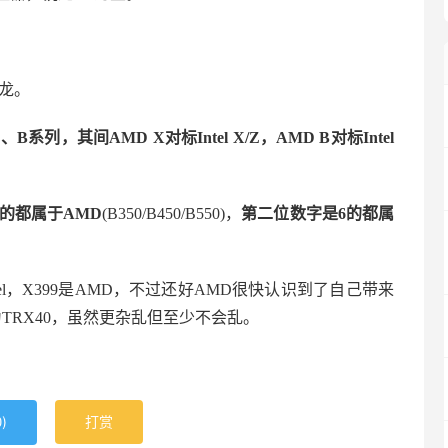
龙。
、B系列，其间AMD X对标Intel X/Z，AMD B对标Intel
的都属于AMD
(B350/B450/B550)，
第二位数字是6的都属
tel，X399是AMD，不过还好AMD很快认识到了自己带来
为TRX40，虽然更杂乱但至少不会乱。
)
打赏
0