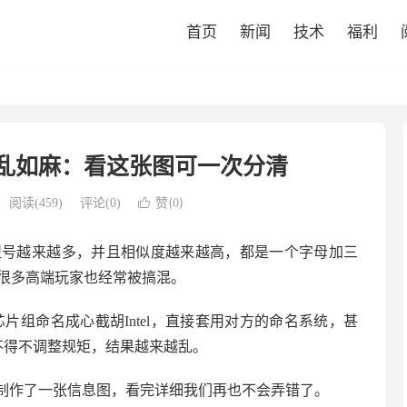
首页
新闻
技术
福利
型号乱如麻：看这张图可一次分清
赞(
)
阅读(
459
)
评论(0)

0
主板型号越来越多，并且相似度越来越高，都是一个字母加三
连很多高端玩家也经常被搞混。
片组命名成心截胡Intel，直接套用对方的命名系统，甚
el不得不调整规矩，结果越来越乱。
制作了一张信息图，看完详细我们再也不会弄错了。