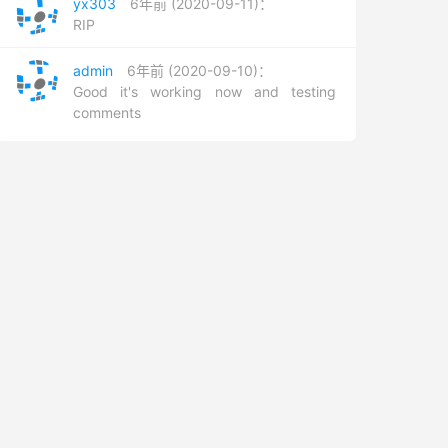
yx303
6年前 (2020-09-11)：
RIP
admin
6年前 (2020-09-10)：
Good it's working now and testing
comments