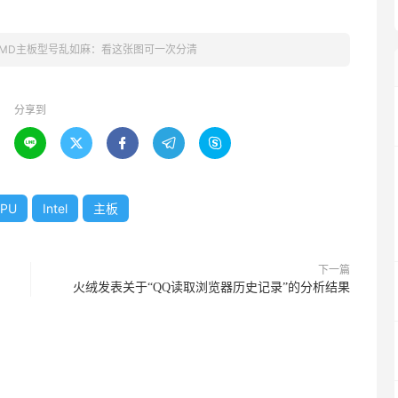
l、AMD主板型号乱如麻：看这张图可一次分清
分享到





PU
Intel
主板
下一篇
火绒发表关于“QQ读取浏览器历史记录”的分析结果