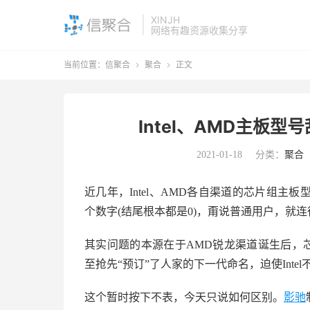
XINJH
网络有趣资源收集分享
当前位置：
信聚合
聚合
正文


Intel、AMD主板
2021-01-18
分类：
聚合
近几年，Intel、AMD各自渠道的芯片组
个数字(结尾根本都是0)，甭说普通用户，就
其实问题的本源在于AMD锐龙渠道诞生后，芯
至抢先“预订”了人家的下一代命名，迫使Int
这个暂时按下不表，今天只说如何区别。
影驰