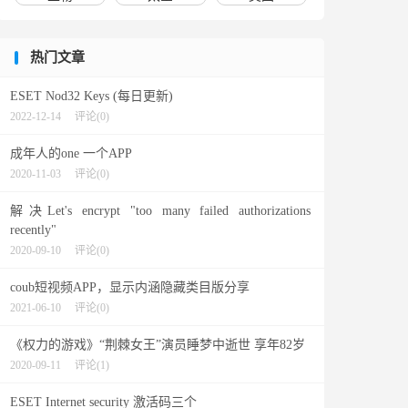
热门文章
ESET Nod32 Keys (每日更新)
2022-12-14
评论(0)
成年人的one 一个APP
2020-11-03
评论(0)
解决Let's encrypt "too many failed authorizations
recently"
2020-09-10
评论(0)
coub短视频APP，显示内涵隐藏类目版分享
2021-06-10
评论(0)
《权力的游戏》“荆棘女王”演员睡梦中逝世 享年82岁
2020-09-11
评论(1)
ESET Internet security 激活码三个