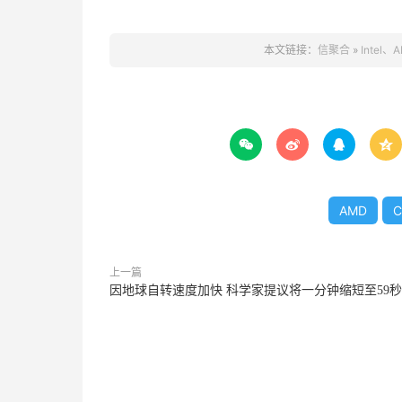
本文链接：
信聚合
»
Inte




AMD
C
上一篇
因地球自转速度加快 科学家提议将一分钟缩短至59秒