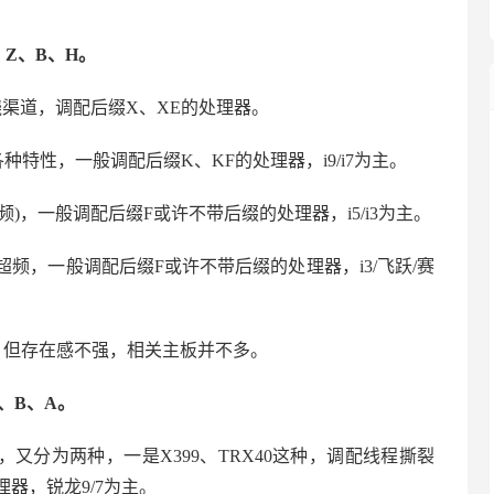
、Z、B、H。
烧渠道，调配后缀X、XE的处理器。
特性，一般调配后缀K、KF的处理器，i9/i7为主。
频)，一般调配后缀F或许不带后缀的处理器，i5/i3为主。
超频，一般调配后缀F或许不带后缀的处理器，i3/飞跃/赛
频，但存在感不强，相关主板并不多。
、B、A。
又分为两种，一是X399、TRX40这种，调配线程撕裂
理器，锐龙9/7为主。