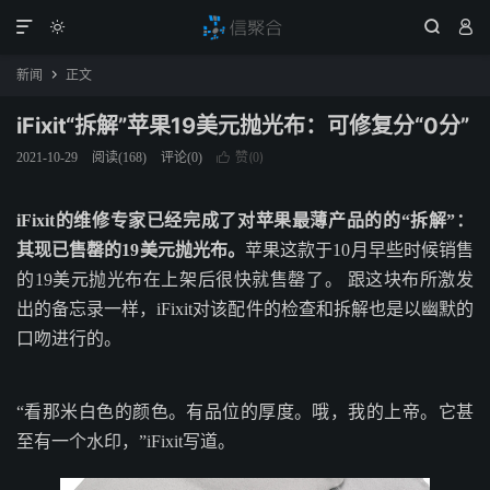




新闻
正文

iFixit“拆解”苹果19美元抛光布：可修复分“0分”
赞(
)
2021-10-29
阅读(
168
)
评论(0)

0
iFixit的维修专家已经完成了对苹果最薄产品的的“拆解”：
其现已售罄的19美元抛光布。
苹果这款于10月早些时候销售
的19美元抛光布在上架后很快就售罄了。 跟这块布所激发
出的备忘录一样，iFixit对该配件的检查和拆解也是以幽默的
口吻进行的。
“看那米白色的颜色。有品位的厚度。哦，我的上帝。它甚
至有一个水印，”iFixit写道。