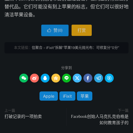
替代品。它们可能没有刻上苹果的标志，但它们可以很好地
清洁苹果设备。
赞(
)
打赏

0
本文链接：
信聚合
»
iFixit“拆解”苹果19美元抛光布：可修复分“0分”
分享到









Apple
iFixit
苹果
上一篇
下一篇
打破记录的一项拍卖
Facebook创始人马克扎克伯格是
如何教育孩子的