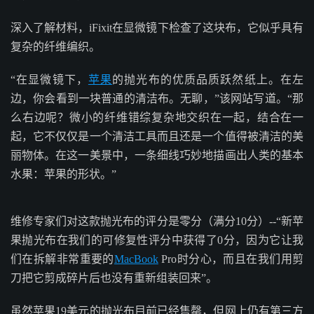
深入了解材料，iFixit在显微镜下检查了这块布，它似乎具有
复杂的纤维编织。
“在显微镜下，
苹果
的抛光布的优质品质跃然纸上。在左
边，你会看到一块普通的清洁布。无聊，”该网站写道。“那
么右边呢？微小的纤维错综复杂地交织在一起，结合在一
起，它不仅仅是一个清洁工具而且还是一个值得被清洁的美
丽物体。在这一美景中，一条细线巧妙地描画出人类的基本
水果：苹果的形状。”
维修专家们对这款抛光布的评分是零分（满分10分）--“新苹
果抛光布在我们的可修复性评分中获得了0分，因为它让我
们在拆解非常重要的
MacBook
Pro时分心，而且在我们用剪
刀把它剪成碎片后也没有重新组装回来”。
虽然苹果19美元的抛光布目前已经售罄，但网上仍有第三方