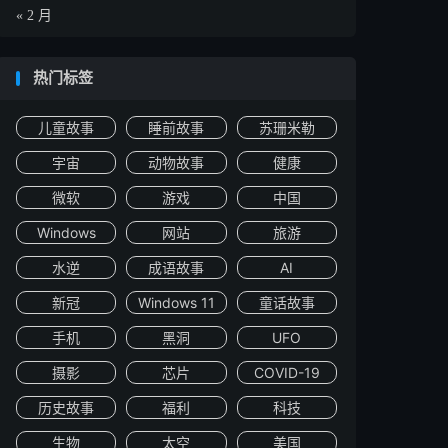
« 2 月
热门标签
儿童故事
睡前故事
苏珊米勒
宇宙
动物故事
健康
微软
游戏
中国
Windows
网站
旅游
水逆
成语故事
AI
新冠
Windows 11
童话故事
手机
黑洞
UFO
摄影
芯片
COVID-19
历史故事
福利
科技
生物
太空
美国