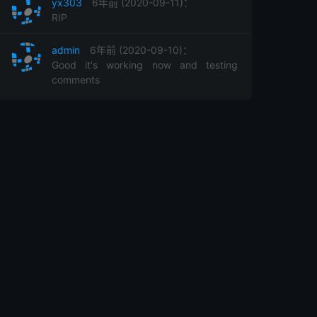
yx303
6年前 (2020-09-11)：
RIP
admin
6年前 (2020-09-10)：
Good it's working now and testing
comments