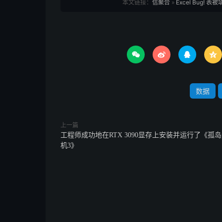
本文链接：
信聚合
»
Excel Bug




数据
上一篇
工程师成功地在RTX 3090显存上安装并运行了《孤
机3》