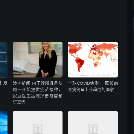
引发
澳洲新闻 由于诊所准备从
全球COVID病例： 冠状病
周一开始提供疫苗接种，
毒病例呈上升趋势的国家
家庭医生猛烈抨击疫苗预
订查询