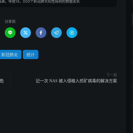
! 表被填满，导致16，000个新冠肺炎阳性病例的数据丢失
分享到





新冠肺炎
统计
下一篇
岛危
记一次 NAS 被入侵植入挖矿病毒的解决方案