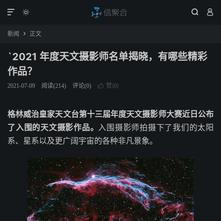




新闻
正文

`2021 年度天文摄影师名单揭晓，有哪些精彩
作品？
赞(
)
2021-07-09
阅读(
214
)
评论(0)

0
格林威治皇家天文台第十三届年度天文摄影师大赛近日公布
了入围的天文摄影作品。
入围摄影师拍摄下了我们的太阳
系、星系以及更广阔宇宙的各种非凡景象。