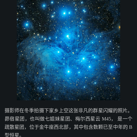
摄影师在冬季拍摄下家乡上空这张非凡的群星闪耀的照片。
昴宿星团，也叫做七姐妹星团、梅尔西星云 M45， 是一个
疏散星团，位于金牛座西北部，其中包含数颗已至中年的 B
型恒星。