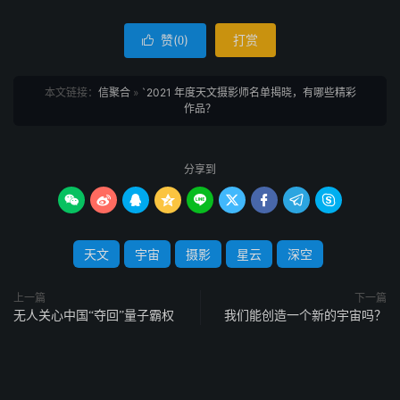
赞(
)
打赏

0
本文链接：
信聚合
»
`2021 年度天文摄影师名单揭晓，有哪些精彩
作品？
分享到









天文
宇宙
摄影
星云
深空
上一篇
下一篇
无人关心中国“夺回”量子霸权
我们能创造一个新的宇宙吗？