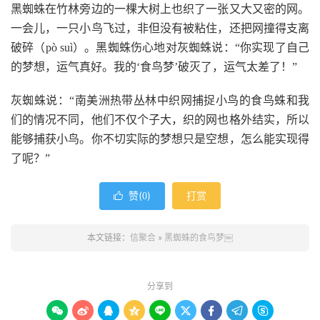
黑蜘蛛在竹林旁边的一棵大树上也织了一张又大又密的网。
一会儿，一只小鸟飞过，非但没有被粘住，还把网撞得支离
破碎（pò suì）。黑蜘蛛伤心地对灰蜘蛛说：“你实现了自己
的梦想，运气真好。我的‘食鸟梦’破灭了，运气太差了！”
灰蜘蛛说：“南美洲热带丛林中织网捕捉小鸟的食鸟蛛和我
们的情况不同，他们不仅个子大，织的网也格外结实，所以
能够捕获小鸟。你不切实际的梦想只是空想，怎么能实现得
了呢？”
赞(
)
打赏

0
本文链接：
信聚合
»
黑蜘蛛的食鸟梦￼
分享到








