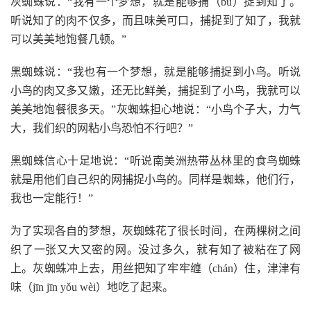
灰蜘蛛说：“我有一个梦想，就是能够捕（bǔ）捉到知了。
听说知了的肉不仅多，而且味美可口，捕捉到了知了，我就
可以美美地饱餐几顿。”
黑蜘蛛说：“我也有一个梦想，就是能够捕捉到小鸟。听说
小鸟的肉又多又嫩，还无比鲜美，捕捉到了小鸟，我就可以
美美地饱餐很多天。”灰蜘蛛担心地说：“小鸟个子大，力气
大，我们织的网粘小鸟恐怕不行吧？”
黑蜘蛛信心十足地说：“听说南美洲热带丛林里的食鸟蜘蛛
就是用他们自己织的网捕捉小鸟的。同样是蜘蛛，他们行，
我也一定能行！”
为了实现各自的梦想，灰蜘蛛花了很长时间，在两棵树之间
织了一张又大又密的网。没过多久，就有知了被粘在了网
上。灰蜘蛛冲上去，用丝把知了牢牢缠（chán）住，津津有
味（jīn jīn yǒu wèi）地吃了起来。