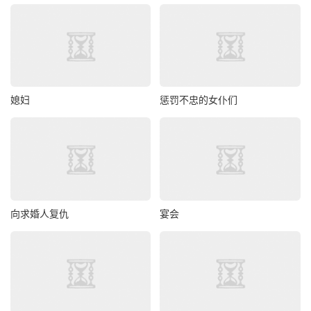
媳妇
惩罚不忠的女仆们
向求婚人复仇
宴会