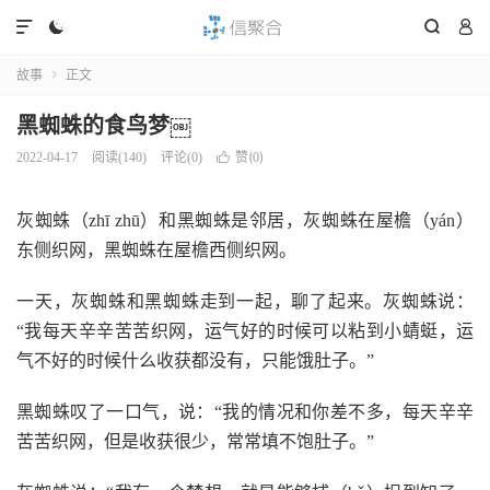




故事
正文

黑蜘蛛的食鸟梦￼
赞(
)
2022-04-17
阅读(
140
)
评论(0)

0
灰蜘蛛（zhī zhū）和黑蜘蛛是邻居，灰蜘蛛在屋檐（yán）
东侧织网，黑蜘蛛在屋檐西侧织网。
一天，灰蜘蛛和黑蜘蛛走到一起，聊了起来。灰蜘蛛说：
“我每天辛辛苦苦织网，运气好的时候可以粘到小蜻蜓，运
气不好的时候什么收获都没有，只能饿肚子。”
黑蜘蛛叹了一口气，说：“我的情况和你差不多，每天辛辛
苦苦织网，但是收获很少，常常填不饱肚子。”