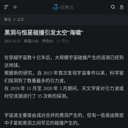




聚合
正文

黑洞与恒星碰撞引发太空“海啸”
赞(
)
2021-11-13
阅读(
120
)
评论(0)

0
在穿越宇宙数十亿年后，大规模宇宙碰撞产生的涟漪已经到
达地球。
根据新的研究，自 2015 年首次发现宇宙事件以来，科学家
们探测到了数量最多的引力波。
在 2019 年 11 月至 2020 年 3 月期间，天文学家对引力波或
时空涟漪进行了 35 次新的探测。
宇宙波主要是由成对合并的黑洞产生的，但有一些是由致密
中子星和黑洞之间罕见的碰撞产生的。