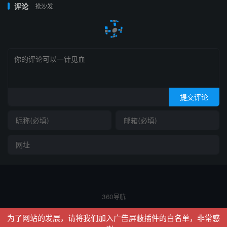
评论
抢沙发
提交评论
360导航
© 2026
信聚合
网站地图
为了网站的发展，请将我们加入广告屏蔽插件的白名单，非常感