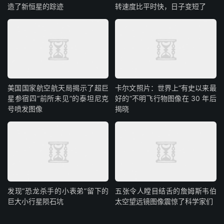
造了新恒星的踪迹
转速度比平时快，日子变短了
美国国家航空航天局揭示了超巨
卡尔文照片：世界上“有史以来最
星参宿四“前所未见”的泰坦尼克
好的”不明飞行物图像在 30 年后
号喷发图像
揭晓
发现“恐龙杀手的小表弟”留下的
五张令人瞠目结舌的詹姆斯韦伯
巨大小行星陨石坑
太空望远镜图像震惊了科学家们