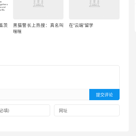
盖茨
黑猫警长上热搜：真名叫
在“云端”留学
咪咪
提交评论