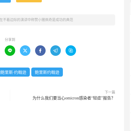
在不着边际的演讲中称赞小猪佩奇是成功的典范
分享到





鲍里斯·约翰逊
鲍里斯约翰逊
下一篇
为什么我们要当心omicron感染者“轻症”报告？