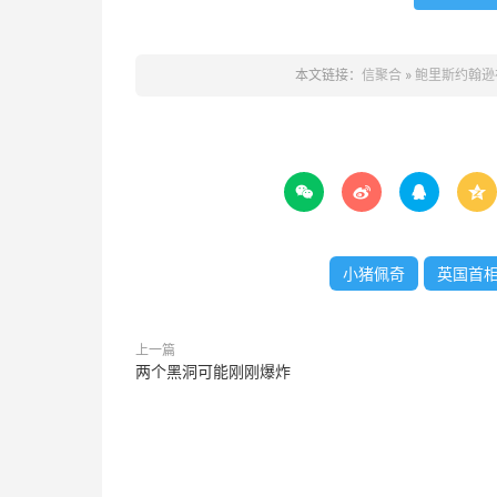
本文链接：
信聚合
»
鲍里斯约翰逊




小猪佩奇
英国首相
上一篇
两个黑洞可能刚刚爆炸