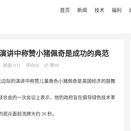
首页
新闻
技术
福利
演讲中称赞小猪佩奇是成功的典范
赞(
)
阅读(
311
)
评论(0)

0
无边际的演讲中称赞儿童角色小猪佩奇是英国经济的鼓舞
联合会的一次会议上表示，他的政府旨在倡导绿色技术革
观众面前洗牌大约 20 秒。