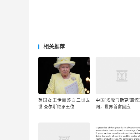
相关推荐
英国女王伊丽莎白二世去
中国“埃隆马斯克”震惊
世 查尔斯继承王位
网，世界首富回应