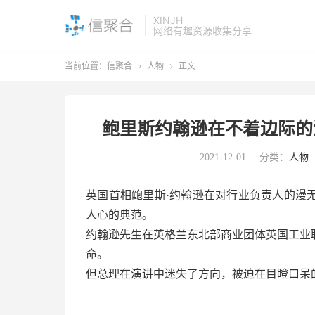
XINJH
网络有趣资源收集分享
当前位置：
信聚合
人物
正文


鲍里斯约翰逊在不着边际的
2021-12-01
分类：
人物
英国首相鲍里斯·约翰逊在对行业负责人的漫
人心的典范。
约翰逊先生在英格兰东北部商业团体英国工业
命。
但总理在演讲中迷失了方向，被迫在目瞪口呆的