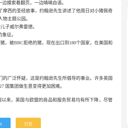
一边摸索着翻页，一边喃喃自语。
了摩西的圣经故事，约翰逊先生讲述了他周日对小猪佩奇
人物主题公园。
的儿子威尔弗雷德。
的象征。
猪，被BBC拒绝的猪，现在出口到180个国家，在美国和
门的广泛怀疑，这是约翰逊先生所倡导的事业。许多英国
27 国集团做生意变得更加困难。
次分裂以来，英国与欧盟的商品和服务贸易均有所下降，尽管
)
打赏
0