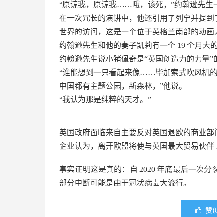
“原谅我，原谅我……哦，该死，”约翰逊先生
在一次冗长的演讲中，他还引用了列宁并提到
世界的访问，这是一个位于英格兰南部的动画
约翰逊先生和他的妻子凯莉有一个 19 个月大
约翰逊先生说小猪佩奇是“英国创造力的力量”
“谁能想到一只看起来像……毕加索式吹风机的
中国都有主题公园，新森林，”他说。
“我认为那是纯粹的天才。”
英国政府面临来自主要反对英国退欧的商业部
企业认为，离开欧盟将使与英国最大贸易伙伴 
事实证明这是真的：自 2020 年底最后一
部分中断可能是由于冠状病毒大流行。
赞(
