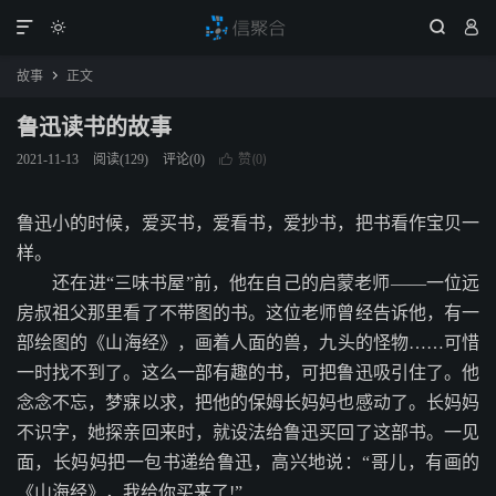




故事
正文

鲁迅读书的故事
赞(
)
2021-11-13
阅读(
129
)
评论(0)

0
鲁迅小的时候，爱买书，爱看书，爱抄书，把书看作宝贝一
样。
还在进“三味书屋”前，他在自己的启蒙老师――一位远
房叔祖父那里看了不带图的书。这位老师曾经告诉他，有一
部绘图的《山海经》，画着人面的兽，九头的怪物……可惜
一时找不到了。这么一部有趣的书，可把鲁迅吸引住了。他
念念不忘，梦寐以求，把他的保姆长妈妈也感动了。长妈妈
不识字，她探亲回来时，就设法给鲁迅买回了这部书。一见
面，长妈妈把一包书递给鲁迅，高兴地说：“哥儿，有画的
《山海经》，我给你买来了!”