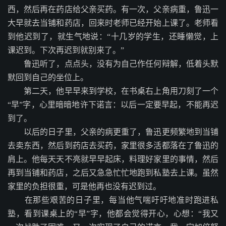
西，然后再在药店给父亲买药。有一次，父亲病重，鲁迅一
大早就去当铺和药店，回来时老师已经开始上课了。老师看
到他迟到了，就生气地说：“十几岁的学生，还睡懒觉，上
课迟到。下次再迟到就别来了。”
鲁迅听了，点点头，没有为自己作任何辩解，低着头默
默回到自己的坐位上。
第二天，他早早来到学校，在书桌右上角用刀刻了一个
“早”字，心里暗暗地许下诺言：以后一定要早起，不能再迟
到了。
以后的日子里，父亲的病更重了，鲁迅更频繁地到当铺
去卖东西，然后到药店去买药，家里很多活都落在了鲁迅的
肩上。他每天天不亮就早早起床，料理好家里的事情，然后
再到当铺和药店，之后又急急忙忙地跑到私塾去上课。虽然
家里的负担很重，可是他再也没有迟到过。
在那些艰苦的日子里，每当他气喘吁吁地准时跑进私
塾，看到课桌上的“早”字，他都会觉得开心，心想：“我又