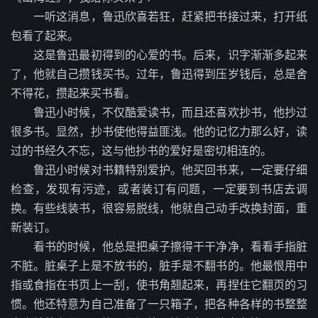
一听这消息，鲁迅欣喜若狂，赶紧把书接过来，打开纸
包看了起来。
这是鲁迅最初得到的心爱的书。后来，识字渐渐多起来
了，他就自己攒钱买书。过年，鲁迅得到压岁钱后，总是舍
不得花，攒起来买书看。
鲁迅小时候，不仅酷爱读书，而且还喜欢抄书，他抄过
很多书。显然，抄书使他得益匪浅。他的记忆力那么好，读
过的书经久不忘，这与他抄书的爱好是密切相连的。
鲁迅小时候对书籍特别爱护。他买回书来，一定要仔细
检查，发现有污迹，或者装订有问题，一定要到书店去调
换。有些线装书，很容易脱线，他就自己动手改换封面，重
新装订。
看书的时候，他总是把桌子擦得干干净净，看看手指脏
不脏。脏桌子上是不放书的，脏手是不翻书的。他最恨用中
指或食指在书页上一刮，使书角翘起来，再捏住它翻页的习
惯。他还特意为自己准备了一只箱子，把各种各样的书整整