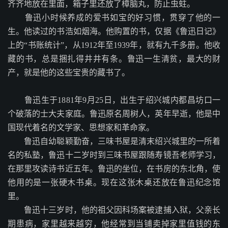
齐齐地放在里面，箱子里还放了樟脑丸，防止虫蛀。
鲁迅小时候养成的爱书如宝的好习惯，贯穿了他的一
生。他读过的书浩如烟海。他购置的书，仅据《鲁迅日记》
上的“书账统计”，从1912年至1939年，就有九千多册。他收
藏的书，总是捆扎得井井有条。鲁迅一生清贫，最大的财
产，就是他的这些宝贵的藏书了。
鲁迅生于1881年9月25日，出生于绍兴城内都昌坊口一
个破落的士大夫家庭。鲁迅原名周树人，英年早逝，他是中
国现代着名的文学家、思想家和革命家。
鲁迅自幼聪颖勤奋，三味书屋是清末绍兴城里的一所着
名的私塾，鲁迅十二岁时到三味书屋跟随寿镜吾老师学习，
在那里攻读诗书近五年。鲁迅的坐位，在书房的东北角，使
他用的是一张硬木书桌。现在这张木桌还放在鲁迅纪念馆
里。
鲁迅十三岁时，他的祖父因科场案被逮捕入狱，父亲长
期患病，家里越来越穷，他经常到当铺卖掉家里值钱的东