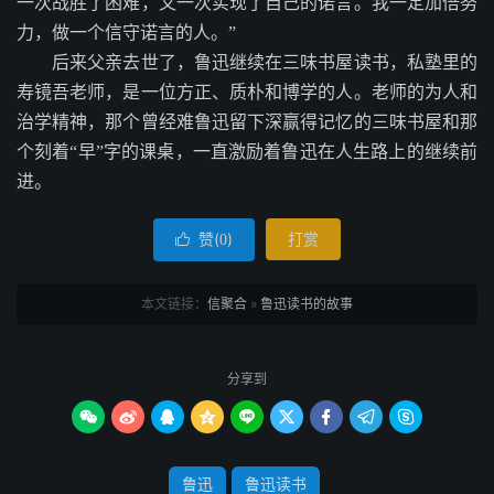
一次战胜了困难，又一次实现了自己的诺言。我一定加倍努
力，做一个信守诺言的人。”
后来父亲去世了，鲁迅继续在三味书屋读书，私塾里的
寿镜吾老师，是一位方正、质朴和博学的人。老师的为人和
治学精神，那个曾经难鲁迅留下深赢得记忆的三味书屋和那
个刻着“早”字的课桌，一直激励着鲁迅在人生路上的继续前
进。
赞(
)
打赏

0
本文链接：
信聚合
»
鲁迅读书的故事
分享到









鲁迅
鲁迅读书